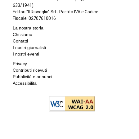
L'EPISODIO LO SCORSO FEBBRAIO
Violenta rissa al Bar Buffet della stazione
di Ivrea: il Questore di Torino emette 7
misure di prevenzione
di
Redazione
7 AGOSTO 2026