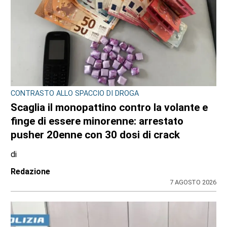
DOPPIO INTERVENTO IN POCHE ORE
Drammi sventati a Cuorgnè e Ciriè: la
tempestività dei Carabinieri salva un
17enne e un anziano
di
Antonello Micali
6 AGOSTO 2026