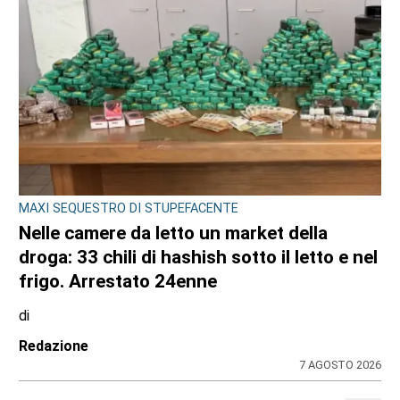
IL GIALLO DALLA CRONACA LOCALE
Rubata a Lanzo dieci anni fa, la pistola 357
Magnum rispunta tra la droga: ora è al
vaglio del RIS
di
Antonello Micali
5 AGOSTO 2026