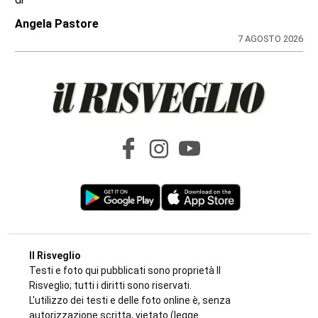
Nelle camere da letto un market della
droga: 33 chili di hashish sotto il letto e nel
frigo. Arrestato 24enne
di
Redazione
7 AGOSTO 2026