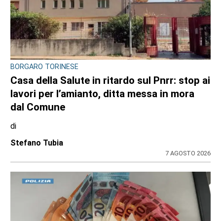
INCHIESTA E SEGNALAZIONI DAL TERRITORIO
Sulle impalcature senza casco e sotto
l’afa: a Ciriè la sicurezza finisce nel mirino
dei cittadini, il dossier
di
Antonello Micali
6 AGOSTO 2026