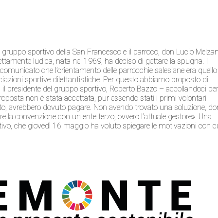
ruppo sportivo della San Francesco e il parroco, don Lucio Melzan
rettamente ludica, nata nel 1969, ha deciso di gettare la spugna. Il
comunicato che l’orientamento delle parrocchie salesiane era quello
ociazioni sportive dilettantistiche. Per questo abbiamo proposto di
ga il presidente del gruppo sportivo, Roberto Bazzo – accollandoci pe
 proposta non è stata accettata, pur essendo stati i primi volontari
ato, avrebbero dovuto pagare. Non avendo trovato una soluzione, do
are la convenzione con un ente terzo, ovvero l’attuale gestore». Una
rettivo, che giovedì 16 maggio ha voluto spiegare le motivazioni con c