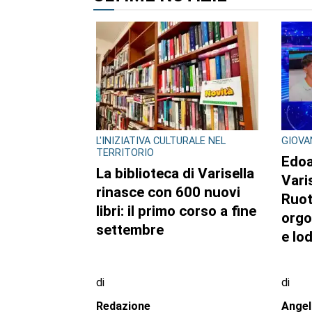
ALTRI ARTICOLI DI QUES
ULTIME NOTIZIE
L'INIZIATIVA CULTURALE NEL
GIOVA
TERRITORIO
Edoa
La biblioteca di Varisella
Vari
rinasce con 600 nuovi
Ruot
libri: il primo corso a fine
orgo
settembre
e lo