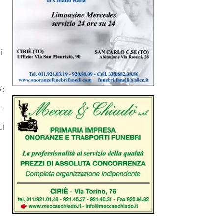
i.
rò
n
ui