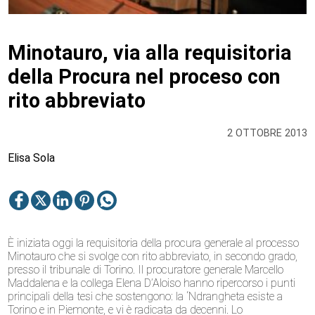
Minotauro, via alla requisitoria
della Procura nel proceso con
rito abbreviato
2 OTTOBRE 2013
Elisa Sola
È iniziata oggi la requisitoria della procura generale al processo
Minotauro che si svolge con rito abbreviato, in secondo grado,
presso il tribunale di Torino. Il procuratore generale Marcello
Maddalena e la collega Elena D’Aloiso hanno ripercorso i punti
principali della tesi che sostengono: la ‘Ndrangheta esiste a
Torino e in Piemonte, e vi è radicata da decenni. Lo