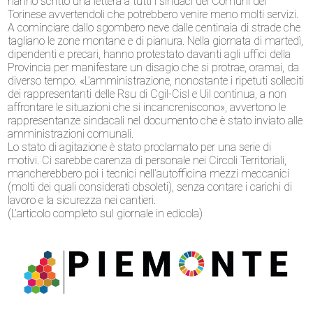
hanno scritto una lettera a tutti i sindaci dei Comuni del
Torinese avvertendoli che potrebbero venire meno molti servizi.
A cominciare dallo sgombero neve dalle centinaia di strade che
tagliano le zone montane e di pianura. Nella giornata di martedì,
dipendenti e precari, hanno protestato davanti agli uffici della
Provincia per manifestare un disagio che si protrae, oramai, da
diverso tempo. «L’amministrazione, nonostante i ripetuti solleciti
dei rappresentanti delle Rsu di Cgil-Cisl e Uil continua, a non
affrontare le situazioni che si incancreniscono», avvertono le
rappresentanze sindacali nel documento che è stato inviato alle
amministrazioni comunali.
Lo stato di agitazione è stato proclamato per una serie di
motivi. Ci sarebbe carenza di personale nei Circoli Territoriali,
mancherebbero poi i tecnici nell’autofficina mezzi meccanici
(molti dei quali considerati obsoleti), senza contare i carichi di
lavoro e la sicurezza nei cantieri.
(L’articolo completo sul giornale in edicola)