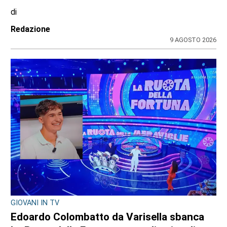
IL NOTO ATTORE
Luca Argentero sostiene Sergio:
“Ridiamogli la libertà” con un montascale
di
Angela Pastore
9 AGOSTO 2026