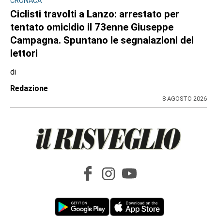
9 AGOSTO 2026
CRONACA
Ciclisti travolti a Lanzo, l’Uncem e Cassani:
«Basta follia, serve una nuova cultura della
strada e corsie riservate»
di
Redazione
9 AGOSTO 2026