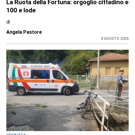
LANZO
Ciclisti travolti a Lanzo, parla l’investitore:
«Chiedo perdono, un raptus inspiegabile».
Ma le indagini scavano nel suo passato
di
Redazione