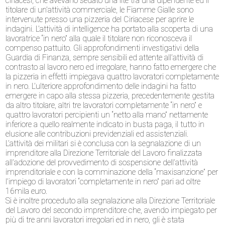
ciriacesi, che avevano sedato una lite tra una dipendente ed il
titolare di un’attività commerciale, le Fiamme Gialle sono
intervenute presso una pizzeria del Ciriacese per aprire le
indagini. L’attività di intelligence ha portato alla scoperta di una
lavoratrice “in nero” alla quale il titolare non riconosceva il
compenso pattuito. Gli approfondimenti investigativi della
Guardia di Finanza, sempre sensibili ed attente all’attività di
contrasto al lavoro nero ed irregolare, hanno fatto emergere che
la pizzeria in effetti impiegava quattro lavoratori completamente
in nero. L’ulteriore approfondimento delle indagini ha fatto
emergere in capo alla stessa pizzeria, precedentemente gestita
da altro titolare, altri tre lavoratori completamente “in nero” e
quattro lavoratori percipienti un “netto alla mano” nettamente
inferiore a quello realmente indicato in busta paga, il tutto in
elusione alle contribuzioni previdenziali ed assistenziali.
L’attività dei militari si è conclusa con la segnalazione di un
imprenditore alla Direzione Territoriale del Lavoro finalizzata
all’adozione del provvedimento di sospensione dell’attività
imprenditoriale e con la comminazione della “maxisanzione” per
l’impiego di lavoratori “completamente in nero” pari ad oltre
16mila euro.
Si è inoltre proceduto alla segnalazione alla Direzione Territoriale
del Lavoro del secondo imprenditore che, avendo impiegato per
più di tre anni lavoratori irregolari ed in nero, gli è stata