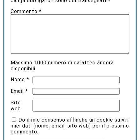
campi obbligatori sono contrassegnati
*
Commento
*
Massimo
1000
numero di caratteri ancora
disponibili
Nome
*
Email
*
Sito
web
Do il mio consenso affinché un cookie salvi i
miei dati (nome, email, sito web) per il prossimo
commento.