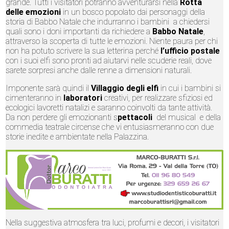
grande. Tutti i visitatori potranno avventurarsi nella
Rotta
delle emozioni
in un bosco popolato dai personaggi della
storia di Babbo Natale che indurranno i bambini a chiedersi
quali sono i doni importanti da richiedere a
Babbo Natale
,
attraverso la scoperta di tutte le emozioni. Niente paura per chi
non ha potuto scrivere la sua letterina perché
l’ufficio postale
con i suoi elfi sono pronti ad aiutarvi nelle scuderie reali, dove
sarete sorpresi anche dalle renne a dimensioni naturali.
Imponente sarà quindi il
Villaggio degli elfi
in cui i bambini si
cimenteranno in
laboratori
creativi, per realizzare sfiziosi ed
ecologici lavoretti natalizi e saranno coinvolti da tante attività.
Da non perdere gli emozionanti s
pettacoli
del musical e della
commedia teatrale circense che vi entusiasmeranno con due
storie inedite e ambientate nella Palazzina.
Nella suggestiva atmosfera tra luci, profumi e decori, i visitatori