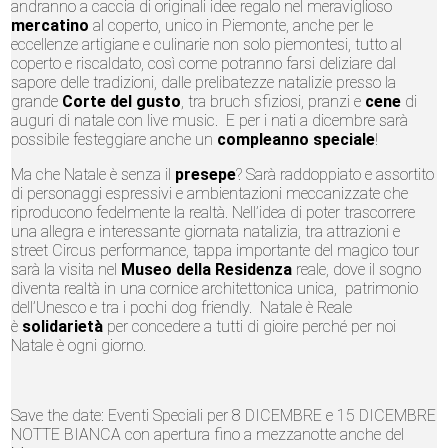
andranno a caccia di originali idee regalo nel meraviglioso
mercatino
al coperto, unico in Piemonte, anche per le
eccellenze artigiane e culinarie non solo piemontesi, tutto al
coperto e riscaldato, così come potranno farsi deliziare dal
sapore delle tradizioni, dalle prelibatezze natalizie presso la
grande
Corte del gusto
, tra bruch sfiziosi, pranzi e
cene
di
auguri di natale con live music. E per i nati a dicembre sarà
possibile festeggiare anche un
compleanno speciale
!
Ma che Natale è senza il
presepe
? Sarà raddoppiato e assortito
di personaggi espressivi e ambientazioni meccanizzate che
riproducono fedelmente la realtà. Nell’idea di poter trascorrere
una allegra e interessante giornata natalizia, tra attrazioni e
street Circus performance, tappa importante del magico tour
sarà la visita nel
Museo della Residenza
reale, dove il sogno
diventa realtà in una cornice architettonica unica, patrimonio
dell’Unesco e tra i pochi dog friendly.
Natale è Reale
è
solidarietà
per concedere a tutti di gioire perché per noi
Natale è ogni giorno.
Save the date: Eventi Speciali per 8 DICEMBRE e 15 DICEMBRE
NOTTE BIANCA con apertura fino a mezzanotte anche del