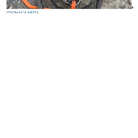
CRONACA NERA
Travolge un gruppo di ciclisti e fugge. Due
feriti gravi, fermato l’automobilista
di
Antonello Micali
8 AGOSTO 2026