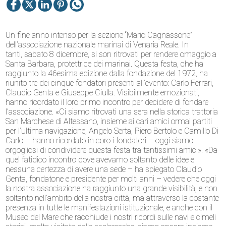
Un fine anno intenso per la sezione “Mario Cagnassone”
dell’associazione nazionale marinai di Venaria Reale. In
tanti, sabato 8 dicembre, si son ritrovati per rendere omaggio a
Santa Barbara, protettrice dei marinai. Questa festa, che ha
raggiunto la 46esima edizione dalla fondazione del 1972, ha
riunito tre dei cinque fondatori presenti all’evento: Carlo Ferrari,
Claudio Genta e Giuseppe Ciulla. Visibilmente emozionati,
hanno ricordato il loro primo incontro per decidere di fondare
l’associazione. «Ci siamo ritrovati una sera nella storica trattoria
San Marchese di Altessano, insieme ai cari amici ormai partiti
per l’ultima navigazione, Angelo Serta, Piero Bertolo e Camillo Di
Carlo – hanno ricordato in coro i fondatori – oggi siamo
orgogliosi di condividere questa festa tra tantissimi amici». «Da
quel fatidico incontro dove avevamo soltanto delle idee e
nessuna certezza di avere una sede – ha spiegato Claudio
Genta, fondatone e presidente per molti anni – vedere che oggi
la nostra associazione ha raggiunto una grande visibilità, e non
soltanto nell’ambito della nostra città, ma attraverso la costante
presenza in tutte le manifestazioni istituzionale, e anche con il
Museo del Mare che racchiude i nostri ricordi sulle navi e cimeli