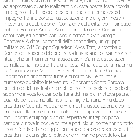
storici, molto visitato dalle scolaresche, siamo ancora insieme
ad apprezzare quanto realizzato e questa nostra festa ricorda
l’impegno di tutti i soci e presidenti che, con fermezza ed
impegno, hanno portato l’associazione fino ai giorni nostri».
Presenti alla celebrazione il Gonfalone della città, con il sindaco
Roberto Falcone, Andrea Accorsi, presidente del Consiglio
comunale, ed Andrea Zanusso, sindaco di San Giorgio
Canavese. A dare i comandi dell’alzabandiera, un gruppo
militare del 34° Gruppo Squadroni Aves Toro, la tromba di
Domenico Taricone del coro Tre Valli ha scandito i vari momenti
rituali, che uniti ai marinai, associazioni d’arma, associazioni
gemellate, hanno dato il via alla festa. Affiancato dalla madrina
dell’associazione, Maria Di Benedetto, il presidente Gabriele
Fappiano ha ringraziato tutte le autorità civili e militari e il
numeroso pubblico intervenuto. «Onoriamo Santa Barbara,
protettrice dei marinai che molti di noi, in occasione di pericolo,
abbiamo invocato quando la furia del mare ci metteva paura,
quando pensavamo alle nostre famiglie lontane – ha detto il
presidente Gabriele Fappiano – la nostra associazione è come
una nave alle prese da mari calmi e da impreviste tempeste,
ma il nostro equipaggio saldo, esperto ed intrepido porta
sempre la nave in acque calme e porti sicuri, come hanno fatto
i nostri fondatori che oggi ci onorano della loro presenza e tutti i
presidenti e consiglio direttivo che mi hanno preceduto». La