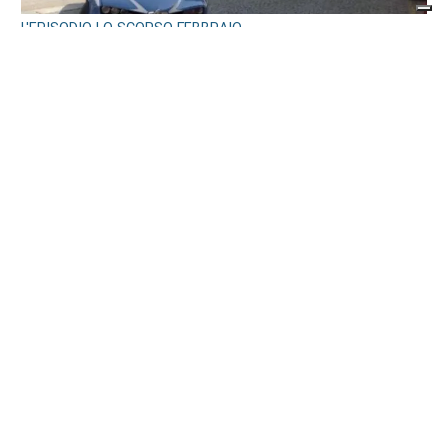
L'EPISODIO LO SCORSO FEBBRAIO
Violenta rissa al Bar Buffet della stazione
di Ivrea: il Questore di Torino emette 7
misure di prevenzione
di
Redazione
7 AGOSTO 2026