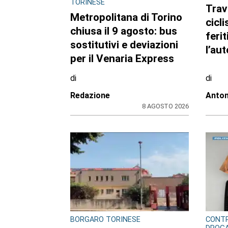
CRONACA
CRON
Ciclisti travolti, i
Bimb
carabinieri confermano
degr
la lite con
provi
l’automobilista prima del
Mam
drammatico fatto:
port
l’uomo si sarebbe
prot
costituito
di
di
Redazione
Redaz
8 AGOSTO 2026
ULTIME NOTIZIE