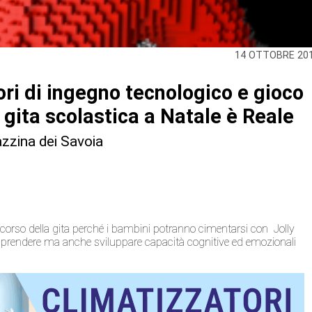
14 OTTOBRE 20
ri di ingegno tecnologico e gioco
gita scolastica a Natale è Reale
azzina dei Savoia
corso della gita perché i bambini potranno cimentarsi con Jolly
 apprendere ma anche sviluppare capacità cognitive ed emozionali