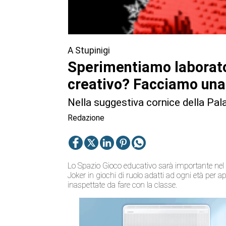
A Stupinigi
Sperimentiamo laborato
creativo? Facciamo una 
Nella suggestiva cornice della Pal
Redazione
Lo Spazio Gioco educativo sarà importante nel 
Joker in giochi di ruolo adatti ad ogni età per
inaspettate da fare con la classe.