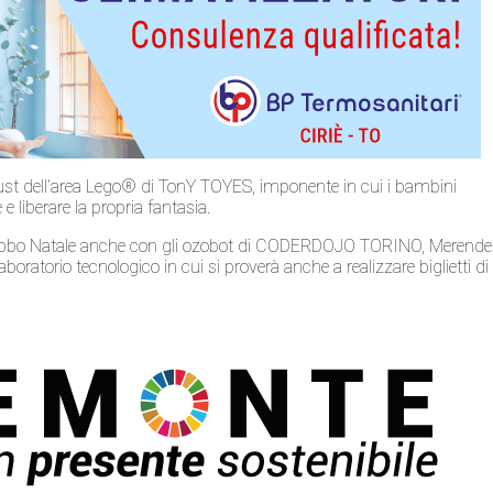
must dell’area Lego® di TonY TOYES, imponente in cui i bambini
e liberare la propria fantasia.
di Babbo Natale anche con gli ozobot di CODERDOJO TORINO, Merende
oratorio tecnologico in cui si proverà anche a realizzare biglietti di