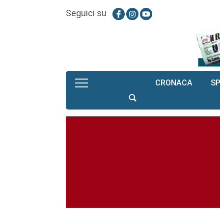
Seguici su
CRONACA
S