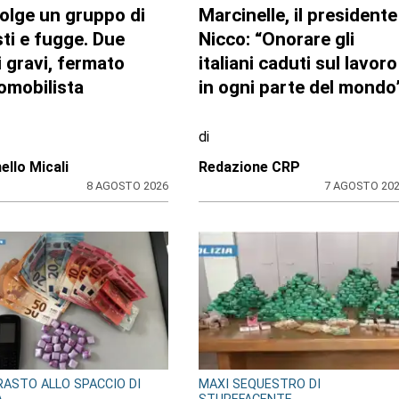
ACA
BANDO REGIONALE PER IL 2026-
2027
a a rischio e
Nidi comunali in
ado sulla
Piemonte: i Comuni
nciale: la svolta.
beneficiari di 1,5 milioni
ma e neonata
per ampliare gli orari a
ate in una località
costo zero per le
etta
famiglie
di
ione
Redazione
7 AGOSTO 2026
8 AGOSTO 20