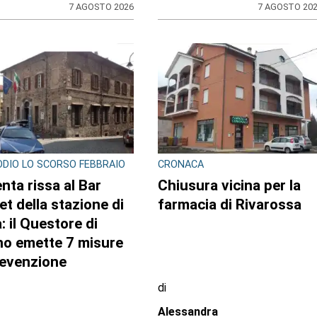
RO TORINESE
CONTRASTO ALLO SPACCIO DI
DROGA
 della Salute in
Scaglia il monopattino
do sul Pnrr: stop ai
contro la volante e fing
i per l’amianto, ditta
di essere minorenne:
a in mora dal
arrestato pusher
une
20enne con 30 dosi di
crack