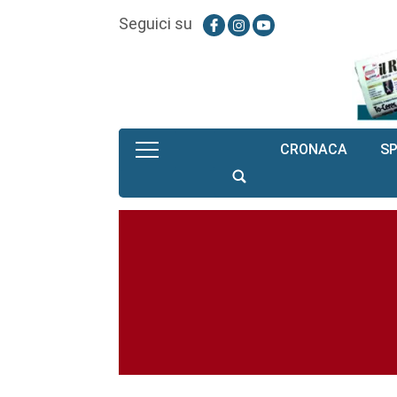
Seguici su
CRONACA
S