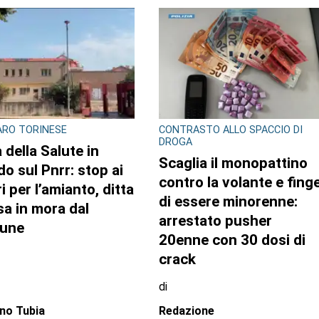
GLIO REGIONALE
CONSIGLIO REGIONALE
ente e conti
A Palazzo Lascaris la
lici al centro
mostra “Romano
attività questa
Gazzera. Nel regno dei
imana in Consiglio
fiori giganti”
onale
di
zione CRP
Redazione CRP
31 LUGLIO 2026
31 LUGLIO 20