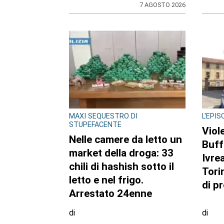
ULTIME NOTIZIE
CRONACA
BORGA
Bimba a rischio e
Casa
degrado sulla
ritar
provinciale: la svolta.
lavor
Mamma e neonata
mess
portate in una località
Com
protetta