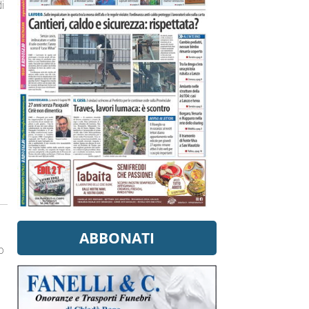
i
ABBONATI
o