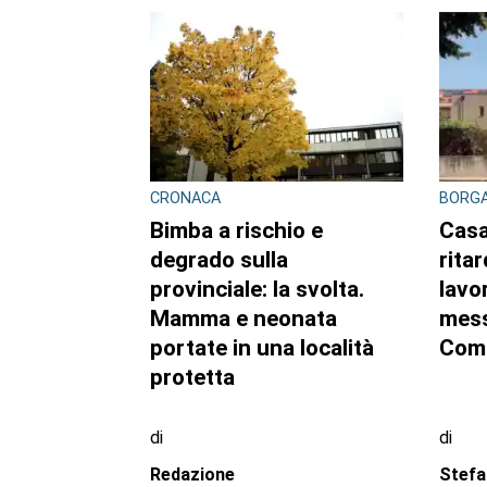
CONSIGLIO REGIONALE
CONSI
Marcinelle, il presidente
Ambi
Nicco: “Onorare gli
pubb
italiani caduti sul lavoro
dell’
in ogni parte del mondo”
sett
regi
di
di
Redazione CRP
Reda
7 AGOSTO 2026