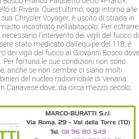
ni Bosco Franco Paludetto detto «Franz»,
ello di Rivara. Quest’ultimo, oggi intorno alle
 sua Chrysler Voyager, è uscito di strada in
imasto incastrato nell’abitacolo. Per estrarre
necessario l’intervento dei vigili del fuoco d
ere stato medicato dall’equipe del 118, è
ro dei vigili del fuoco al Giovanni Bosco dov
i. Per fortuna le sue condizioni non sono
nte, anche se non sembre ci siano molti
abinieri del nucleo radiomobile di Venaria.
in Canavese dove, da circa mezzo secolo,