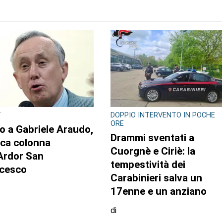
TO AUTORE
T
DOPPIO INTERVENTO IN POCHE
ORE
o a Gabriele Araudo,
Drammi sventati a
ica colonna
Cuorgnè e Ciriè: la
’Ardor San
tempestività dei
cesco
Carabinieri salva un