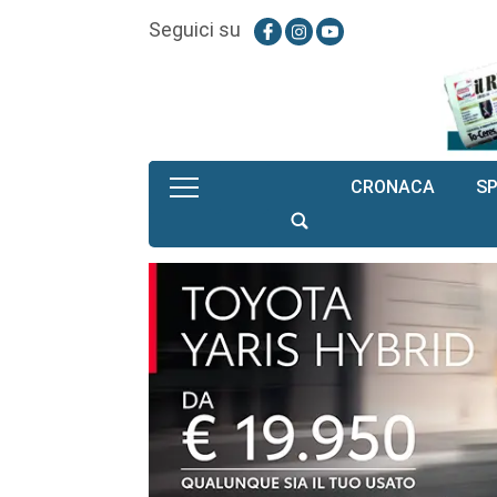
Seguici su
CRONACA
S