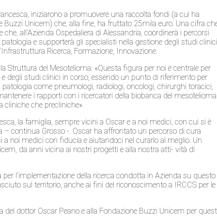
rancesca, iniziarono a promuovere una raccolta fondi (a cui ha
Buzzi Unicem) che, alla fine, ha fruttato 25mila euro. Una cifra ch
 che, all’Azienda Ospedaliera di Alessandria, coordinerà i percorsi
a patologia e supporterà gli specialisti nella gestione degli studi clinic
l’Infrastruttura Ricerca, Formazione, Innovazione.
a Struttura del Mesotelioma: «Questa figura per noi è centrale per
 e degli studi clinici in corso, essendo un punto di riferimento per
lla patologia come pneumologi, radiologi, oncologi, chirurghi toracici,
 mantenere i rapporti con i ricercatori della biobanca del mesotelioma
ia cliniche che precliniche».
ca, la famiglia, sempre vicini a Oscar e a noi medici, con cui si è
ca – continua Grosso -. Oscar ha affrontato un percorso di cura
osi a noi medici con fiducia e aiutandoci nel curarlo al meglio. Un
, da anni vicina ai nostri progetti e alla nostra atti- vità di
a per l’implementazione della ricerca condotta in Azienda su questo
ciuto sul territorio, anche ai fini del riconoscimento a IRCCS per le
lia del dottor Oscar Peano e alla Fondazione Buzzi Unicem per ques