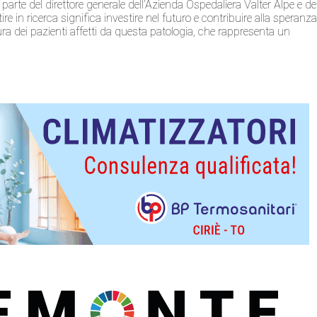
arte del direttore generale dell’Azienda Ospedaliera Valter Alpe e de
e in ricerca significa investire nel futuro e contribuire alla speranz
cura dei pazienti affetti da questa patologia, che rappresenta un