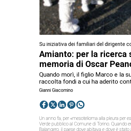
Su iniziativa dei familiari del dirigente
Amianto: per la ricerca 
memoria di Oscar Pean
Quando morì, il figlio Marco e la 
raccolta fondi a cui ha aderito c
Gianni Giacomino
Un anno fa, per «mesotelioma alla pleura per e
Verde pubblico al Comune di Torino. Quando er
Balangero, il paese dove abitava e dove è sta