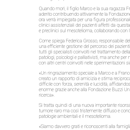
Quando morì, il figlio Marco e la sua ragazza F
aderito contribuendo attivamente la Fondazione 
ora verrà impiegata per una figura professionale
clinici assistenziali dei pazienti affetti da quest
e preclinici sul mesotelioma, collaborando con 
Come spiega Federica Grosso, responsabile dell
una efficiente gestione del percorso dei pazienti
tutti gli specialisti coinvolti nel trattamento de
patologi, psicologi e palliativisti, ma anche per
con altri centri coinvolti nelle sperimentazioni s
«Un ringraziamento speciale a Marco e a Frances
creato un rapporto di amicizia e stima recipro
difficile con forza, serenità e lucidità, affidand
enorme grazie anche alla Fondazione Buzzi Unicem
ricerca».
Si tratta quindi di una nuova importante risors
tumore raro ma così tristemente diffuso e conos
patologie ambientali e il mesotelioma.
«Siamo davvero grati e riconoscenti alla famig