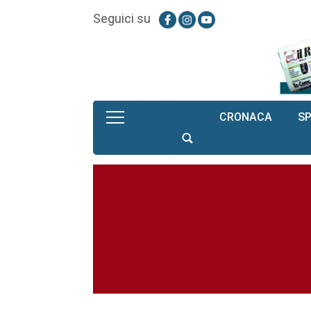
Seguici su
CRONACA
S