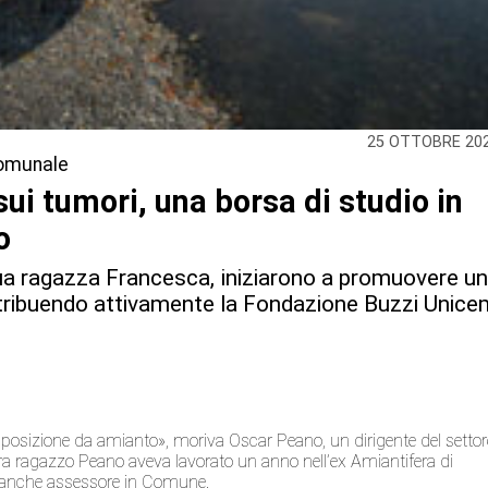
25 OTTOBRE 20
 comunale
sui tumori, una borsa di studio in
o
sua ragazza Francesca, iniziarono a promuovere u
ontribuendo attivamente la Fondazione Buzzi Unic
sposizione da amianto», moriva Oscar Peano, un dirigente del settor
a ragazzo Peano aveva lavorato un anno nell’ex Amiantifera di
to anche assessore in Comune.