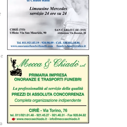
e
i
 e
ta