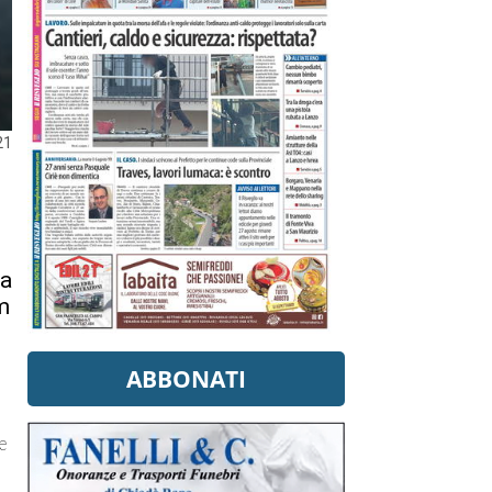
21
na
em
ABBONATI
e