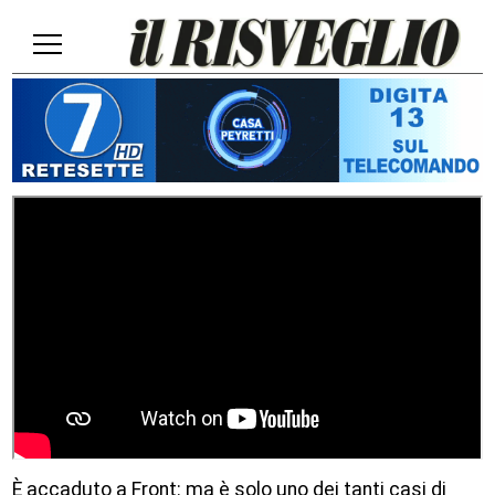
È accaduto a Front: ma è solo uno dei tanti casi di