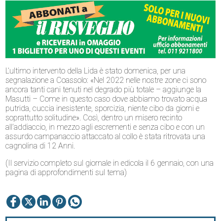
L’ultimo intervento della Lida è stato domenica, per una
segnalazione a Coassolo: «Nel 2022 nelle nostre zone ci sono
ancora tanti cani tenuti nel degrado più totale – aggiunge la
Masutti – Come in questo caso dove abbiamo trovato acqua
putrida, cuccia inesistente, sporcizia, niente cibo da giorni e
soprattutto solitudine». Così, dentro un misero recinto
all’addiaccio, in mezzo agli escrementi e senza cibo e con un
assurdo campanaccio attaccato al collo è stata ritrovata una
cagnolina di 12 Anni.
(Il servizio completo sul giornale in edicola il 6 gennaio, con una
pagina di approfondimenti sul tema)