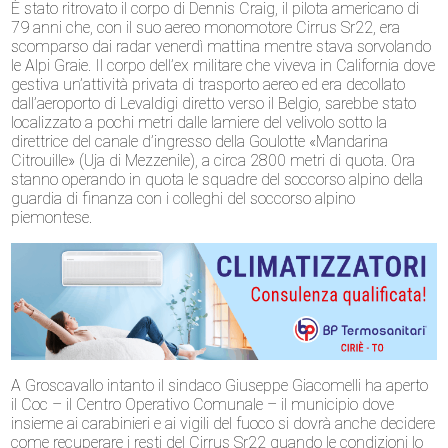
È stato ritrovato il corpo di Dennis Craig, il pilota americano di
79 anni che, con il suo aereo monomotore Cirrus Sr22, era
scomparso dai radar venerdì mattina mentre stava sorvolando
le Alpi Graie. Il corpo dell’ex militare che viveva in California dove
gestiva un’attività privata di trasporto aereo ed era decollato
dall’aeroporto di Levaldigi diretto verso il Belgio, sarebbe stato
localizzato a pochi metri dalle lamiere del velivolo sotto la
direttrice del canale d’ingresso della Goulotte «Mandarina
Citrouille» (Uja di Mezzenile), a circa 2800 metri di quota. Ora
stanno operando in quota le squadre del soccorso alpino della
guardia di finanza con i colleghi del soccorso alpino
piemontese.
A Groscavallo intanto il sindaco Giuseppe Giacomelli ha aperto
il Coc – il Centro Operativo Comunale – il municipio dove
insieme ai carabinieri e ai vigili del fuoco si dovrà anche decidere
come recuperare i resti del Cirrus Sr22 quando le condizioni lo