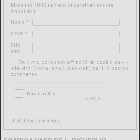
Massimo
1000
numero di caratteri ancora
disponibili
Nome
*
Email
*
Sito
web
Do il mio consenso affinché un cookie salvi i
miei dati (nome, email, sito web) per il prossimo
commento.