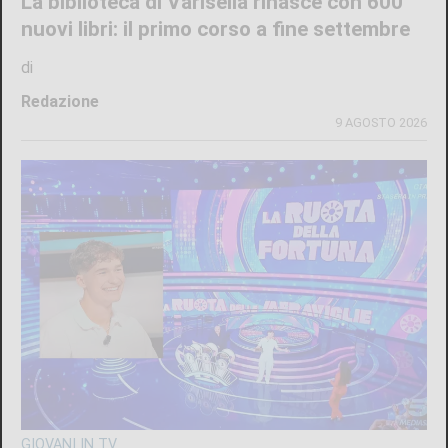
La biblioteca di Varisella rinasce con 600
nuovi libri: il primo corso a fine settembre
di
Redazione
9 AGOSTO 2026
GIOVANI IN TV