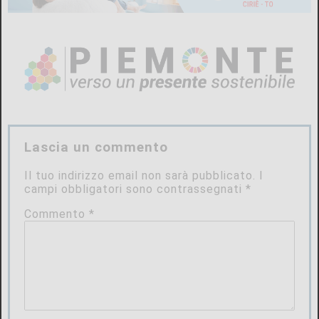
Lascia un commento
Il tuo indirizzo email non sarà pubblicato.
I
campi obbligatori sono contrassegnati
*
Commento
*