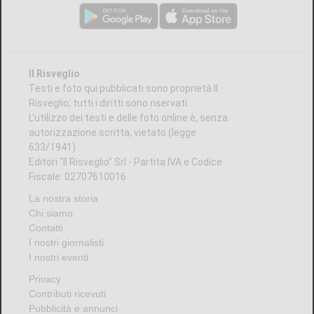
Il Risveglio
Testi e foto qui pubblicati sono proprietà Il
Risveglio; tutti i diritti sono riservati.
L'utilizzo dei testi e delle foto online è, senza
autorizzazione scritta, vietato (legge
633/1941).
Editori "Il Risveglio" Srl - Partita IVA e Codice
Fiscale: 02707610016
La nostra storia
Chi siamo
Contatti
I nostri giornalisti
I nostri eventi
Privacy
Contributi ricevuti
Pubblicità e annunci