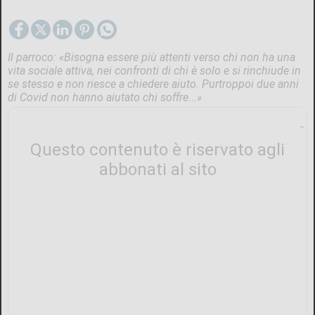
Il parroco: «Bisogna essere più attenti verso chi non ha una
vita sociale attiva, nei confronti di chi è solo e si rinchiude in
se stesso e non riesce a chiedere aiuto. Purtroppoi due anni
di Covid non hanno aiutato chi soffre...»
Questo contenuto è riservato agli
abbonati al sito