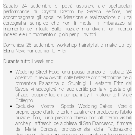
Sabato 24 settembre si potrà assistere alle spettacolari
performance di Crystal Dream by Serena Belfiore, per
accompagnare gli sposi nell’ideazione e realizzazione di una
coreografia semplice che non li metta in imbarazzo al
momento del rituale Ballo nuziale ma diventi un ricordo
indelebile e un momento di gioia per gli invitati.
Domenica 25 settembre workshop hairstylist e make up by
Elena Neve Parrucchieri lui – lei.
Durante tutto il week end:
Wedding Street Food, una pausa pranzo e il sabato 24
aperitivo in relax avvolti dalle bellezze architettoniche della
romantica Palazzina di Stupinigi. L’ elefante Fritz dei
Savoia vi accoglierà nel suo cortile per farvi gustare gli
sfiziosi coppi e taglieri campani by Il Ristorante Il Viale
Collegno.
Esclusiva Mostra: Special Wedding Cakes Vere e
proprie opere d’arte le torte nuziali che riproducono l’abito
nuziale, fiori, una preziosa chiesa con all’interno visibili
anche gli affreschi della chiesa di San Francesco, firmate
da Maria Concas, professionista della Federazione
Pasticceri italiani, campionessa nazionale e internazionale