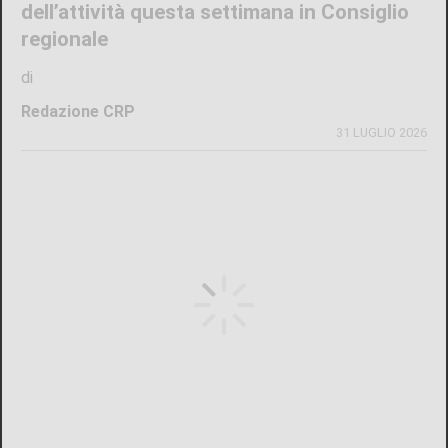
dell’attività questa settimana in Consiglio
regionale
di
Redazione CRP
31 LUGLIO 2026