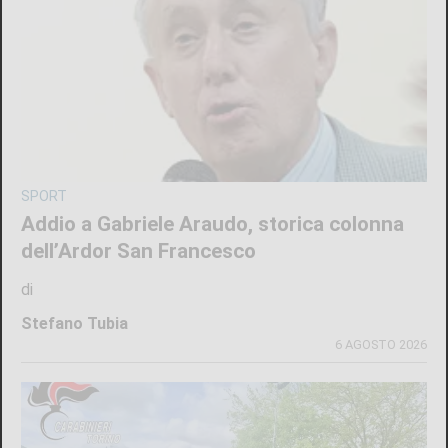
SPORT
Addio a Gabriele Araudo, storica colonna
dell’Ardor San Francesco
di
Stefano Tubia
6 AGOSTO 2026