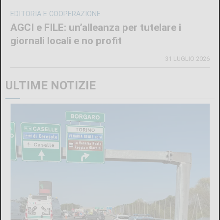
EDITORIA E COOPERAZIONE
AGCI e FILE: un’alleanza per tutelare i
giornali locali e no profit
31 LUGLIO 2026
ULTIME NOTIZIE