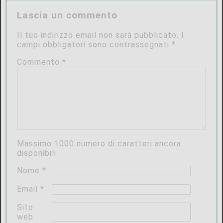
Lascia un commento
Il tuo indirizzo email non sarà pubblicato.
I
campi obbligatori sono contrassegnati
*
Commento
*
Massimo
1000
numero di caratteri ancora
disponibili
Nome
*
Email
*
Sito
web