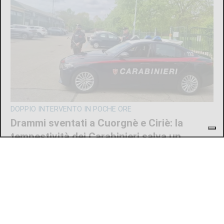
DOPPIO INTERVENTO IN POCHE ORE
Drammi sventati a Cuorgnè e Ciriè: la
tempestività dei Carabinieri salva un
17enne e un anziano
di
Antonello Micali
6 AGOSTO 2026