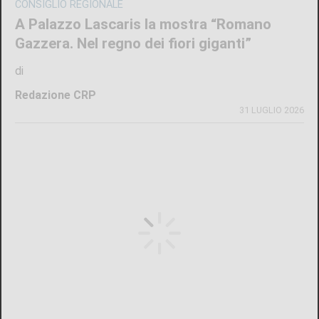
CONSIGLIO REGIONALE
A Palazzo Lascaris la mostra “Romano
Gazzera. Nel regno dei fiori giganti”
di
Redazione CRP
31 LUGLIO 2026