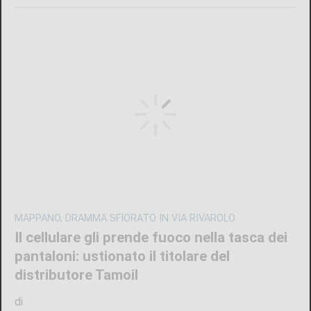
MAPPANO, DRAMMA SFIORATO IN VIA RIVAROLO
Il cellulare gli prende fuoco nella tasca dei
pantaloni: ustionato il titolare del
distributore Tamoil
di