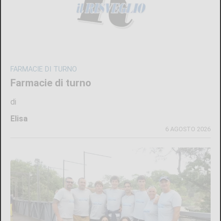
FARMACIE DI TURNO
Farmacie di turno
di
Elisa
6 AGOSTO 2026