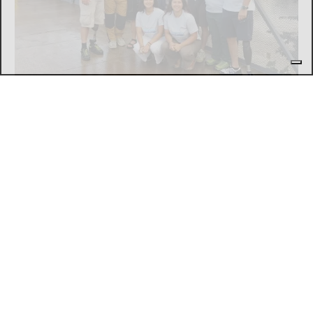
SPORT
Movimento & Natura: trionfo alla World
Rafting Cup in Kenya
di
Stefano Tubia
5 AGOSTO 2026