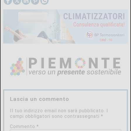
Lascia un commento
Il tuo indirizzo email non sarà pubblicato.
I
campi obbligatori sono contrassegnati
*
Commento
*