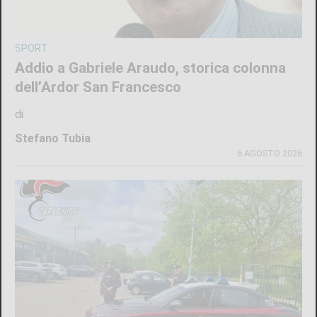
SPORT
Addio a Gabriele Araudo, storica colonna
dell’Ardor San Francesco
di
Stefano Tubia
6 AGOSTO 2026