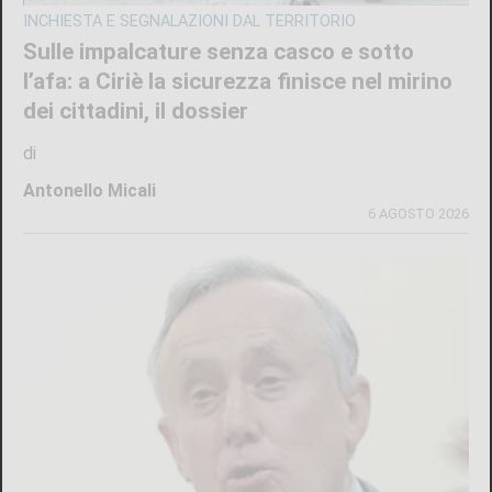
INCHIESTA E SEGNALAZIONI DAL TERRITORIO
Sulle impalcature senza casco e sotto
l’afa: a Ciriè la sicurezza finisce nel mirino
dei cittadini, il dossier
di
Antonello Micali
6 AGOSTO 2026