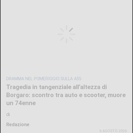
DRAMMA NEL POMERIGGIO SULLA A55
Tragedia in tangenziale all’altezza di
Borgaro: scontro tra auto e scooter, muore
un 74enne
di
Redazione
6 AGOSTO 2026