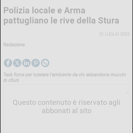
Polizia locale e Arma
pattugliano le rive della Stura
31 LUGLIO 2023
Redazione
Task force per tutelare l’ambiente da chi abbandona mucchi
di rifiuti
Questo contenuto è riservato agli
abbonati al sito