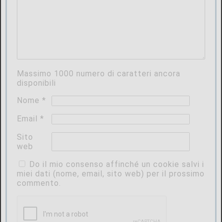
Massimo
1000
numero di caratteri ancora
disponibili
Nome
*
Email
*
Sito
web
Do il mio consenso affinché un cookie salvi i
miei dati (nome, email, sito web) per il prossimo
commento.