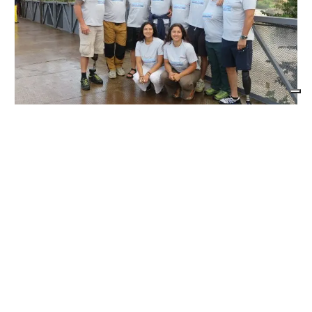
SPORT
Movimento & Natura: trionfo alla World
Rafting Cup in Kenya
di
Stefano Tubia
5 AGOSTO 2026