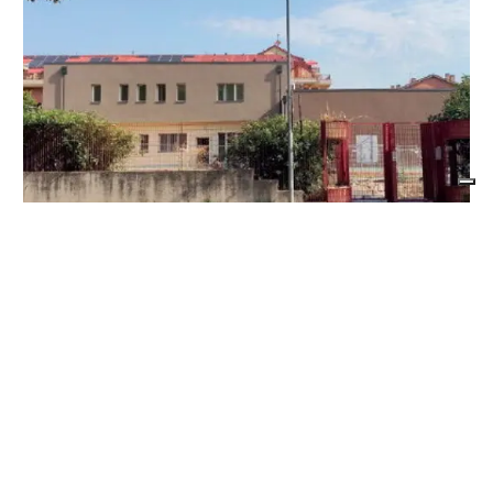
BORGARO TORINESE
Casa della Salute in ritardo sul Pnrr: stop ai
lavori per l’amianto, ditta messa in mora
dal Comune
di
Stefano Tubia
7 AGOSTO 2026