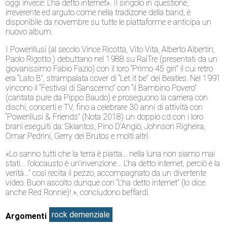
oggi invece: L’ha detto internet». Il singolo in questione,
irreverente ed arguto come nella tradizone della band, è
disponibile da novembre su tutte le piattaforme e anticipa un
nuovo album.
I Powerillusi (al secolo Vince Ricotta, Vito Vita, Alberto Albertin,
Paolo Rigotto ) debuttano nel 1988 su RaiTre (presentati da un
giovanissimo Fabio Fazio) con il loro “Primo 45 giri” il cui retro
era “Lato B”, strampalata cover di “Let it be” dei Beatles. Nel 1991
vincono il “Festival di Sanscemo” con “il Bambino Povero”
(cantata pure da Pippo Baudo) e proseguono la carriera con
dischi, concerti e TV, fino a celebrare 30 anni di attività con
“Powerillusi & Friends” (Nota 2018) un doppio cd con i loro
brani eseguiti da: Skiantos, Pino D’Angiò, Johnson Righeira,
Omar Pedrini, Gerry dei Brutos e molti altri.
«Lo sanno tutti che la terra è piatta… nella luna non siamo mai
stati… l’olocausto è un’invenzione… L’ha detto internet, perciò è la
verità…” così recita il pezzo, accompagnato da un divertente
video. Buon ascolto dunque con “L’ha detto internet” (lo dice
anche Red Ronnie)! », concludono beffardi.
rock demenziale
Argomenti