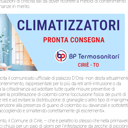
uazioni di criticità tali da dover ricorrere a metodi di contenimento
nanze in merito.
ita il comunicato ufficiale di palazzo D’Oria -non desta attualment
contenimento, rappresentate per lo più da reti anti-intrusione o da
via la cittadinanza ad adottare tutte quelle misure preventive di
e la proliferazione di colombi come l’occlusione fisica dei punti di
ite reti e ad evitare la distribuzione di granaglie o altro tipo di mangim
ttenzione alla presenza di guano di colombo su davanzali e sottotetti
accogliendo e smaltendo correttamente gli escrementi».
to, il Comune di Ciriè, – che è peraltro lo stesso che nella primaver
 chiusi per un paio di giorni per l’infestazione da zecche di piccioni