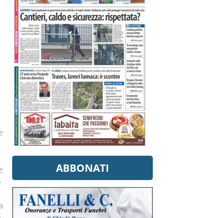
e
ABBONATI
e.
,
a
,