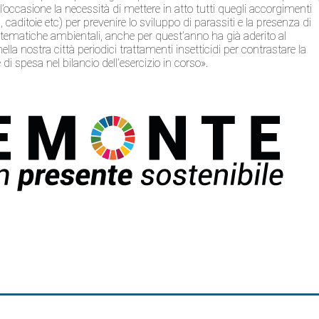
l’occasione la necessità di mettere in atto tutti quegli accorgimenti
i, caditoie etc) per prevenire lo sviluppo di parassiti e la presenza di
le tematiche ambientali, anche per quest’anno ha già aderito al
a nostra città periodici trattamenti insetticidi per contrastare la
 di spesa nel bilancio dell’esercizio in corso».