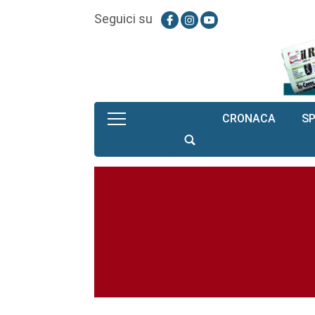
Seguici su
CRONACA
S