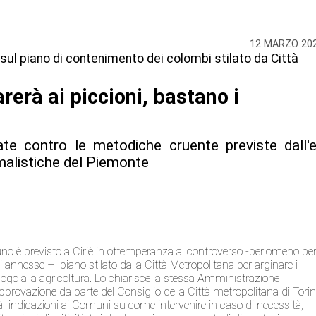
12 MARZO 20
 sul piano di contenimento dei colombi stilato da Città
rerà ai piccioni, bastano i
ate contro le metodiche cruente previste dall'
imalistiche del Piemonte
uno è previsto a Ciriè in ottemperanza al controverso -perlomeno per
annesse – piano stilato dalla Città Metropolitana per arginare i
ogo alla agricoltura. Lo chiarisce la stessa Amministrazione
pprovazione da parte del Consiglio della Città metropolitana di Tori
 indicazioni ai Comuni su come intervenire in caso di necessità,