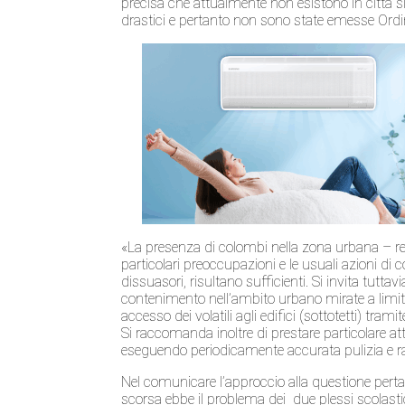
precisa che attualmente non esistono in città sit
drastici e pertanto non sono state emesse Ordi
«La presenza di colombi nella zona urbana – rec
particolari preoccupazioni e le usuali azioni di 
dissuasori, risultano sufficienti. Si invita tutta
contenimento nell’ambito urbano mirate a limitar
accesso dei volatili agli edifici (sottotetti) tram
Si raccomanda inoltre di prestare particolare a
eseguendo periodicamente accurata pulizia e r
Nel comunicare l’approccio alla questione pertan
scorsa ebbe il problema dei due plessi scolastici