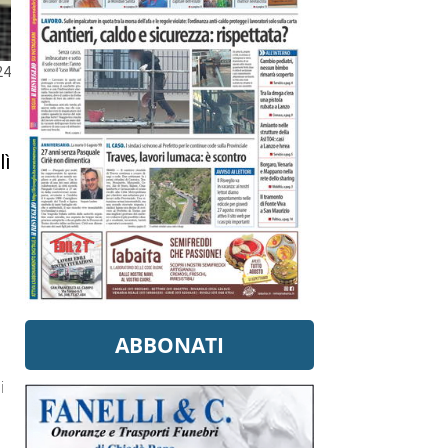
24
lì
l
ABBONATI
i