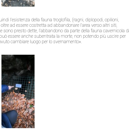
di l’esistenza della fauna troglofila, (ragni, diplopodi, opilioni,
cc.), oltre ad essere costretta ad abbandonare l’area verso altri siti,
e sono presto dette, l’abbandono da parte della fauna cavernicola d
li), può essere anche subentrata la morte, non potendo più uscire per
dovuto cambiare luogo per lo svernamento».