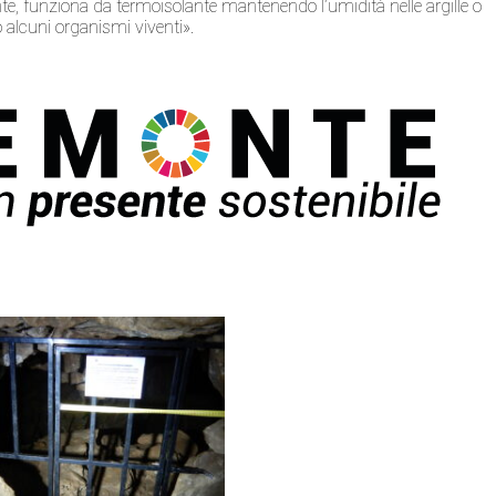
te, funziona da termoisolante mantenendo l’umidità nelle argille o
 alcuni organismi viventi».