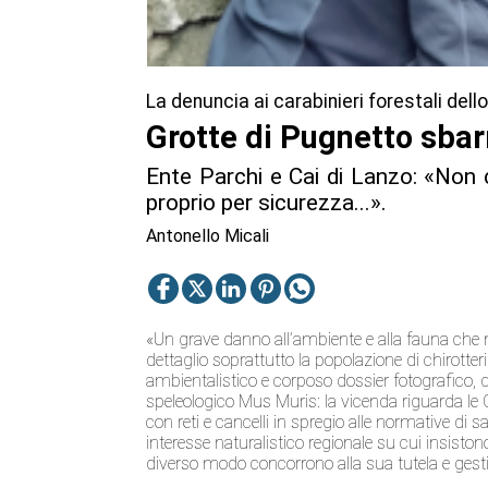
La denuncia ai carabinieri forestali del
Grotte di Pugnetto sbarr
Ente Parchi e Cai di Lanzo: «Non c
proprio per sicurezza...».
Antonello Micali
«Un grave danno all’ambiente e alla fauna che ne
dettaglio soprattutto la popolazione di chirott
ambientalistico e corposo dossier fotografico, d
speleologico Mus Muris: la vicenda riguarda le G
con reti e cancelli in spregio alle normative di 
interesse naturalistico regionale su cui insistono
diverso modo concorrono alla sua tutela e gest