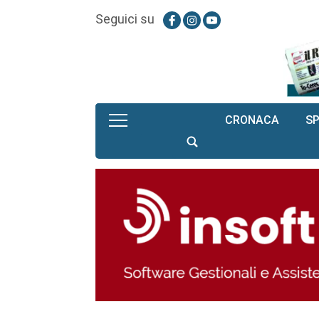
Seguici su
CRONACA
S