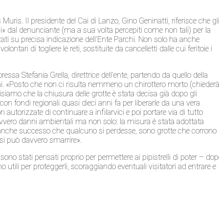
uris. Il presidente del Cai di Lanzo, Gino Geninatti, riferisce che gl
li» dal denunciante (ma a sua volta percepiti come non tali) per la
zzati su precisa indicazione dell’Ente Parchi. Non solo ha anche
ontari di togliere le reti, sostituite da cancelletti dalle cui feritoie i
sa Stefania Grella, direttrice dell’ente, partendo da quello della
ioni. «Posto che non ci risulta nemmeno un chirottero morto (chieder
cisiamo che la chiusura delle grotte è stata decisa già dopo gli
con fondi regionali quasi dieci anni fa per liberarle da una vera
n autorizzate di continuare a infilarvici e poi portare via di tutto
davvero danni ambientali ma non solo: la misura è stata adottata
È anche successo che qualcuno si perdesse, sono grotte che corrono
 si può davvero smarrire».
 sono stati pensati proprio per permettere ai pipistrelli di poter – do
tili per proteggerli, scoraggiando eventuali visitatori ad entrare e