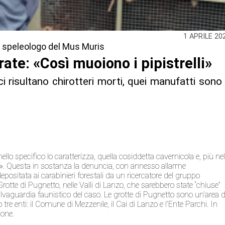
1 APRILE 20
lo speleologo del Mus Muris
ate: «Così muoiono i pipistrelli»
i risultano chirotteri morti, quei manufatti sono 
llo specifico lo caratterizza, quella cosiddetta cavernicola e, più ne
eri». Questa in sostanza la denuncia, con annesso allarme
epositata ai carabinieri forestali da un ricercatore del gruppo
rotte di Pugnetto, nelle Valli di Lanzo, che sarebbero state “chiuse”
salvaguardia faunistico del caso. Le grotte di Pugnetto sono un’area d
 tre enti: il Comune di Mezzenile, il Cai di Lanzo e l’Ente Parchi. In
ione.