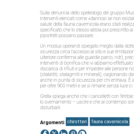
Sulla denuncia dello speleologo del gruppo Mus M
interventi elencati come «dannosi se non esizia
salute della fauna cavernicola erano stati reali
specificato che lo stesso abbia poi prescritto ai vol
pipistrelli possano passare.
Un modus operandi spiegato meglio dalla dottores
sicurezza circa l’accesso al sito e sue limitaz
ulteriore conferma alle guardie parco, ndr), pre
interventi di bonifica che vi abbiamo effettuato 
discarica di rifiuti e per impedire alle persone no
(stalattiti, stalagmiti e minerali), cagionando 
anche in punta di sicurezza per chi entrava. 
per oltre 900 metri e se si rimane senza luce ci
Grella spiega anche che i cancelletti con feritoie
lo svernamento – uscire e che al contempo sono u
disturbarli.
chirotteri
fauna cavernicola
Argomenti