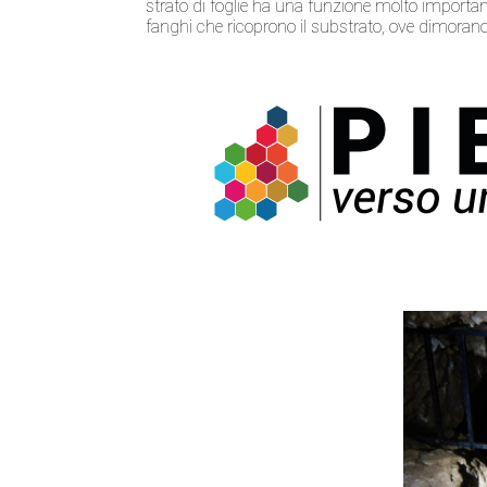
strato di foglie ha una funzione molto importan
fanghi che ricoprono il substrato, ove dimorano