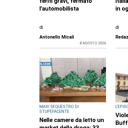
carabinieri confermano
degr
la lite con
provi
l’automobilista prima del
Mam
drammatico fatto:
port
l’uomo si sarebbe
prot
costituito
di
di
Redazione
Redaz
8 AGOSTO 2026
ULTIME NOTIZIE