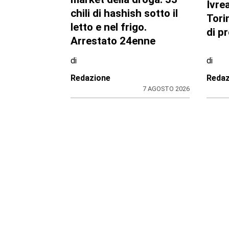
CRONACA NERA
CONSI
Travolge un gruppo di
Marc
ciclisti e fugge. Due
Nicc
feriti gravi, fermato
itali
l’automobilista
in o
di
di
Antonello Micali
Reda
8 AGOSTO 2026