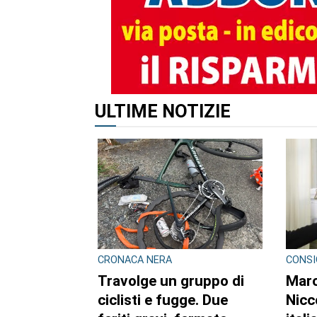
ALTRI ARTICOLI DI QUES
CRONACA
CRON
Ciclisti travolti, i
Bimb