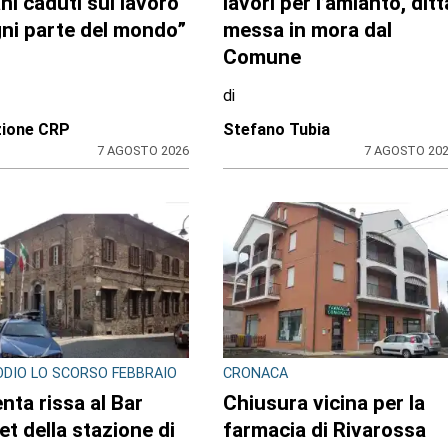
ado sulla
contro la volante e fing
nciale: la svolta.
di essere minorenne:
ma e neonata
arrestato pusher
ate in una località
20enne con 30 dosi di
etta
crack
di
ione
Redazione
7 AGOSTO 2026
7 AGOSTO 20