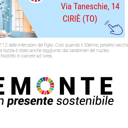
112 delle intenzioni del figlio. Così quando il 33enne, peraltro vecch
la razzia è stato anche raggiunto dai carabinieri del nucleo
tradotto in carcere ad Ivrea.