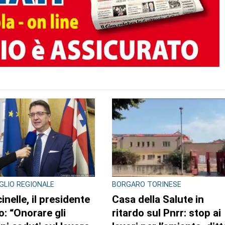
TO AUTORE
ACA
CONTRASTO ALLO SPACCIO DI
DROGA
a a rischio e
Scaglia il monopattino