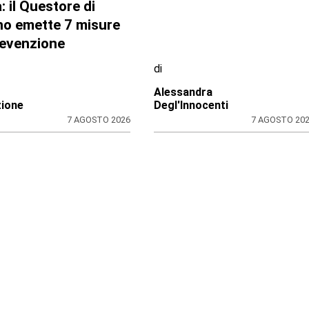
GLIO REGIONALE
BORGARO TORINESE
inelle, il presidente
Casa della Salute in
o: “Onorare gli
ritardo sul Pnrr: stop ai
ani caduti sul lavoro
lavori per l’amianto, ditt
gni parte del mondo”
messa in mora dal
Comune
di
zione CRP
Stefano Tubia
7 AGOSTO 2026
7 AGOSTO 20