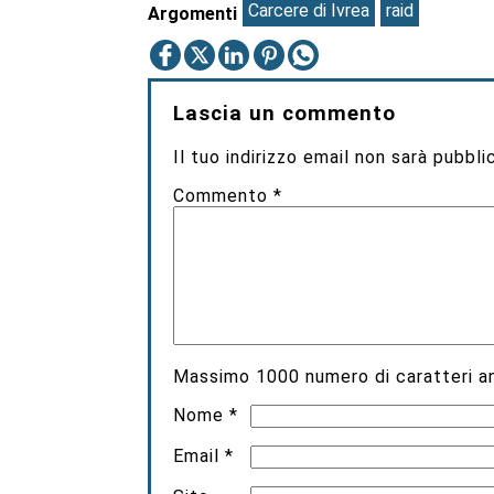
Carcere di Ivrea
raid
Argomenti
Lascia un commento
Il tuo indirizzo email non sarà pubbli
Commento
*
Massimo
1000
numero di caratteri an
Nome
*
Email
*