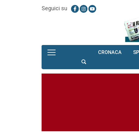
Seguici su
CRONACA
S