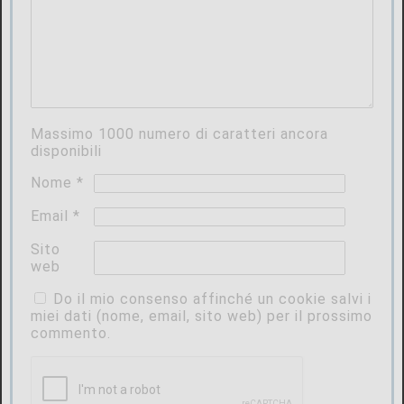
Massimo
1000
numero di caratteri ancora
disponibili
Nome
*
Email
*
Sito
web
Do il mio consenso affinché un cookie salvi i
miei dati (nome, email, sito web) per il prossimo
commento.