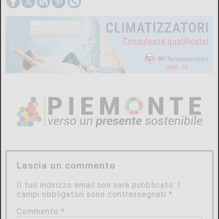
Lascia un commento
Il tuo indirizzo email non sarà pubblicato.
I
campi obbligatori sono contrassegnati
*
Commento
*