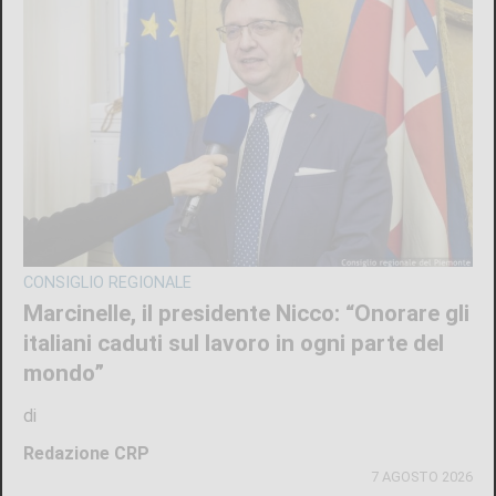
CRONACA
Bimba a rischio e degrado sulla provinciale:
la svolta. Mamma e neonata portate in una
località protetta
di
Redazione
7 AGOSTO 2026