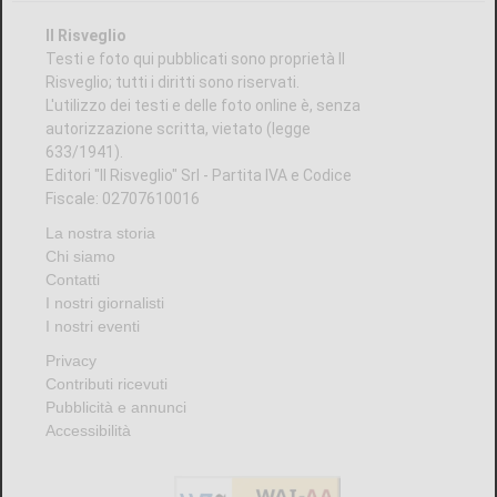
CRONACA
Chiusura vicina per la farmacia di
Rivarossa
di
Alessandra Degl'Innocenti
7 AGOSTO 2026