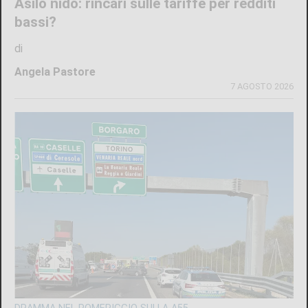
BORGARO TORINESE
Casa della Salute in ritardo sul Pnrr: stop ai
lavori per l’amianto, ditta messa in mora
dal Comune
di
Stefano Tubia
7 AGOSTO 2026