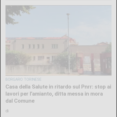
CONTRASTO ALLO SPACCIO DI DROGA
Scaglia il monopattino contro la volante e
finge di essere minorenne: arrestato
pusher 20enne con 30 dosi di crack
di