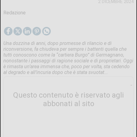
2 DICEMBRE 2024
Redazione
Una dozzina di anni, dopo promesse di rilancio e di
riconversione, fa chiudeva per sempre i battenti quella che
tutti conoscono come la “cartiera Burgo” di Germagnano,
nonostante i passaggi di ragione sociale e di proprietari. Oggi
è rimasta un’area immensa che, poco per volta, sta cedendo
al degrado e all’incuria dopo che è stata svuotat...
Questo contenuto è riservato agli
abbonati al sito