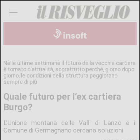
Nelle ultime settimane il futuro della vecchia cartiera
è tornato d’attualità, soprattutto perché, giorno dopo
giorno, le condizioni della struttura peggiorano
sempre di più
Quale futuro per l’ex cartiera
Burgo?
L’Unione montana delle Valli di Lanzo e il
Comune di Germagnano cercano soluzioni