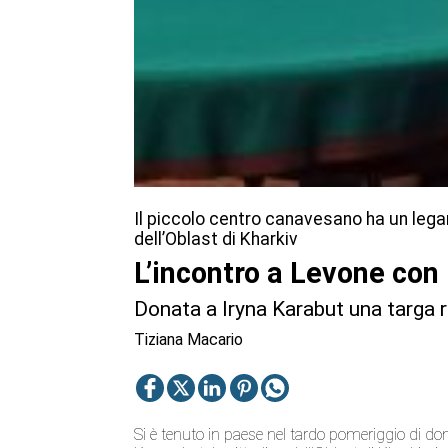
Il piccolo centro canavesano ha un leg
dell’Oblast di Kharkiv
L’incontro a Levone con
Donata a Iryna Karabut una targa ri
Tiziana Macario
Si è tenuto in paese nel tardo pomeriggio di d