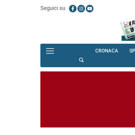
Seguici su
CRONACA
S