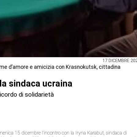
17 DICEMBRE 20
ame d’amore e amicizia con Krasnokutsk, cittadina
 la sindaca ucraina
cordo di solidarietà
omenica 15 dicembre l’incontro con la Iryna Karabut, sindaca di