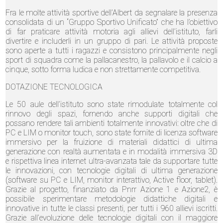
Fra le molte attività sportive dell’Albert da segnalare la presenza
consolidata di un “Gruppo Sportivo Unificato” che ha l’obiettivo
di far praticare attività motoria agli allievi dell’istituto, farli
divertire e includerli in un gruppo di pari. Le attività proposte
sono aperte a tutti i ragazzi e consistono principalmente negli
sport di squadra come la pallacanestro, la pallavolo e il calcio a
cinque, sotto forma ludica e non strettamente competitiva.
DOTAZIONE TECNOLOGICA
Le 50 aule dell’istituto sono state rimodulate totalmente col
rinnovo degli spazi, fornendo anche supporti digitali che
possano rendere tali ambienti totalmente innovativi: oltre che di
PC e LIM o monitor touch, sono state fornite di licenza software
immersivo per la fruizione di materiali didattici di ultima
generazione con realtà aumentata e in modalità immersiva 3D
e rispettiva linea internet ultra-avanzata tale da supportare tutte
le innovazioni, con tecnologie digitali di ultima generazione
(software su PC e LIM, monitor interattivo, Active floor, tablet).
Grazie al progetto, finanziato da Pnrr Azione 1 e Azione2, è
possibile sperimentare metodologie didattiche digitali e
innovative in tutte le classi presenti, per tutti i 960 allievi iscritti.
Grazie all’evoluzione delle tecnologie digitali con il maggiore