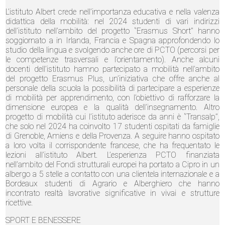
L’istituto Albert crede nell’importanza educativa e nella valenza
didattica della mobilità: nel 2024 studenti di vari indirizzi
dell’istituto nell’ambito del progetto ‘’Erasmus Short’’ hanno
soggiornato a in Irlanda, Francia e Spagna approfondendo lo
studio della lingua e svolgendo anche ore di PCTO (percorsi per
le competenze trasversali e l’orientamento). Anche alcuni
docenti dell’istituto hamno partecipato a mobilità nell’ambito
del progetto Erasmus Plus, un’iniziativa che offre anche al
personale della scuola la possibilità di partecipare a esperienze
di mobilità per apprendimento, con l’obiettivo di rafforzare la
dimensione europea e la qualità dell’insegnamento. Altro
progetto di mobilità cui l’istituto aderisce da anni è ‘’Transalp’’,
che solo nel 2024 ha coinvolto 17 studenti ospitati da famiglie
di Grenoble, Amiens e della Provenza. A seguire hanno ospitato
a loro volta il corrispondente francese, che ha frequentato le
lezioni all’istituto Albert. L’esperienza PCTO finanziata
nell’ambito del Fondi strutturali europei ha portato a Cipro in un
albergo a 5 stelle a contatto con una clientela internazionale e a
Bordeaux studenti di Agrario e Alberghiero che hanno
incontrato realtà lavorative significative in vivai e strutture
ricettive.
SPORT E BENESSERE