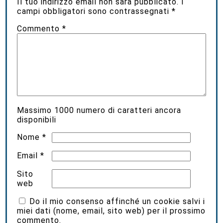
Il tuo indirizzo email non sarà pubblicato.
I
campi obbligatori sono contrassegnati
*
Commento
*
Massimo
1000
numero di caratteri ancora
disponibili
Nome
*
Email
*
Sito
web
Do il mio consenso affinché un cookie salvi i
miei dati (nome, email, sito web) per il prossimo
commento.