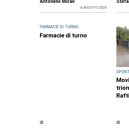
Antonello Micali
Stefa
6 AGOSTO 2026
FARMACIE DI TURNO
Farmacie di turno
SPOR
Movi
trio
Raft
di
di