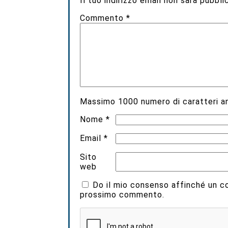
Il tuo indirizzo email non sarà pubbli
Commento
*
Massimo
1000
numero di caratteri an
Nome
*
Email
*
Sito
web
Do il mio consenso affinché un coo
prossimo commento.