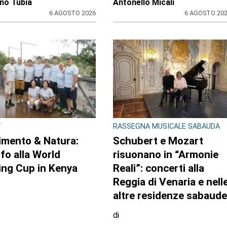
no Tubia
Antonello Micali
6 AGOSTO 2026
6 AGOSTO 20
T
RASSEGNA MUSICALE SABAUDA
mento & Natura:
Schubert e Mozart
nfo alla World
risuonano in “Armonie
ing Cup in Kenya
Reali”: concerti alla
Reggia di Venaria e nell
altre residenze sabaude
di