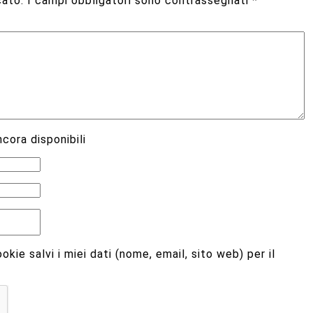
cato.
I campi obbligatori sono contrassegnati
*
cora disponibili
kie salvi i miei dati (nome, email, sito web) per il