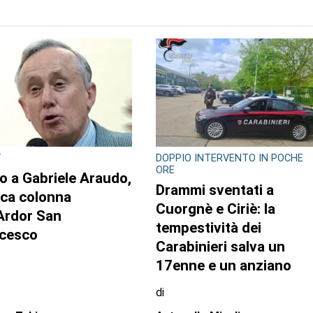
T
DOPPIO INTERVENTO IN POCHE
ORE
o a Gabriele Araudo,
Drammi sventati a
ica colonna
Cuorgnè e Ciriè: la
’Ardor San
tempestività dei
cesco
Carabinieri salva un
17enne e un anziano
di