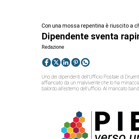
Con una mossa repentina è riuscito a chiu
Dipendente sventa rapina
Redazione
Uno dei dipendenti dell’Ufficio Postale di Druen
affiancato da un malvivente che lo ha minacciat
balordo all’esterno dell’ufficio. Al mancato ban