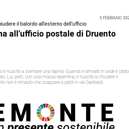
5 FEBBRAIO 20
dere il balordo all’esterno dell’ufficio
 all’ufficio postale di Druento
to è riuscito a sventare una rapina. Quando è arrivato in sede è stato
o. Lui, però, con una mossa repentina, è riuscito a chiudere il
dito non è rimasto che scappare a piedi in via Garibaldi.