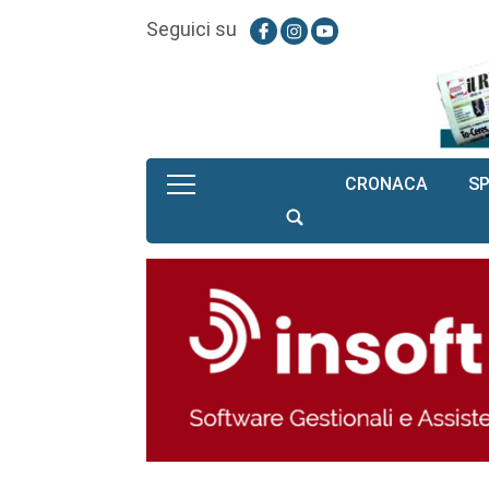
Seguici su
CRONACA
S