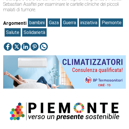
Sebastian Asaftei per esaminare le cartelle cliniche dei piccoli
malati di tumore.
bambini
Gaza
Guerra
iniziativa
Piemonte
Argomenti
Salute
Solidarietà