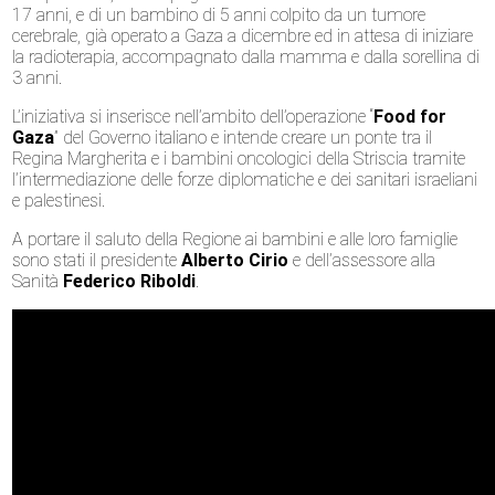
17 anni, e di un bambino di 5 anni colpito da un tumore
cerebrale, già operato a Gaza a dicembre ed in attesa di iniziare
la radioterapia, accompagnato dalla mamma e dalla sorellina di
3 anni.
L’iniziativa si inserisce nell’ambito dell’operazione “
Food for
Gaza
” del Governo italiano e intende creare un ponte tra il
Regina Margherita e i bambini oncologici della Striscia tramite
l’intermediazione delle forze diplomatiche e dei sanitari israeliani
e palestinesi.
A portare il saluto della Regione ai bambini e alle loro famiglie
sono stati il presidente
Alberto Cirio
e dell’assessore alla
Sanità
Federico Riboldi
.