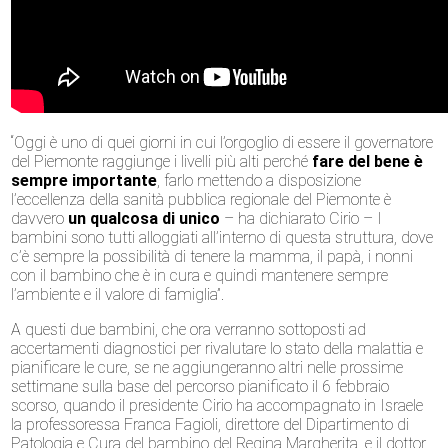
“Oggi è uno di quei giorni in cui l’orgoglio di essere il governatore
del Piemonte raggiunge i livelli più alti perché
fare del bene è
sempre importante
, farlo mettendo a disposizione
l’eccellenza della sanità pubblica regionale del Piemonte è
davvero
un qualcosa di unico
– ha dichiarato Cirio – I
bambini sono tutti alloggiati all’interno di questa struttura, dove
c’è sempre la possibilità di tenere la mamma, il papà, i nonni
con il bambino che è in cura e quindi mantenere sempre
l’ambiente e il valore di famiglia”.
A questi due bambini, che ora verranno sottoposti ad
accertamenti diagnostici per rivalutare lo stato della malattia e
pianificare le cure, se ne aggiungeranno altri nelle prossime
settimane sulla base del percorso pianificato il 6 febbraio
scorso, quando il presidente Cirio ha accompagnato in Israele
la professoressa Franca Fagioli, direttore del Dipartimento di
Patologia e Cura del bambino del Regina Margherita, e il dottor