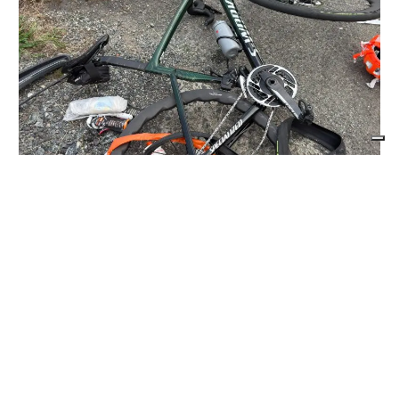
CRONACA NERA
Travolge un gruppo di ciclisti e fugge. Due
feriti gravi, fermato l’automobilista
di
Antonello Micali
8 AGOSTO 2026