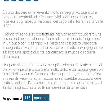
È stato davvero un intervento molto impegnativo quello che
sono stati costretti ad effettuare i vigili del fuoco di Lanzo,
martedì, sugli alpeggi nei pressi del Lago della Torre, in alta Valle
di Viù.
I pompieri sono stati costretti ad intervenire per recuperare una
bovina dal peso di almeno 7 quintali che è rimasta “prigioniera”
in un buco con le zampe. Ma, visto che l’elicottero Drago era
impegnato, ai volontari di Lanzo non è rimasto che ingegnarsi e
allestire una specie di slitta per caricare la mucca e liberarla
dalla buca.
Un’operazzione tutt’altro che semplice che ha richiesto circa sei
ore. Anche perché la zona era molto difficile da raggiungere con
i mezzi di soccorso. Da quello che si apprende, e da una prima
anali-si del veterinario, la mucca non si sarebbe procurata delle
fratture agli arti. Dopo essere stata trasportata poco più sotto si
è infatti inginocchiata sulle zampe e non si lamentava.
115
soccorsi
Argomenti