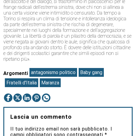
dell’ascolto e del dialogo, si trasformino in palcoscenici per le
frange radicali dell’estrema sinistra, dove chi non si allinea a
una certa visione viene intimidito o censurato. Da tempo a
Torino si respira un clima di tensione e intolleranza ideologica
da parte dell’estrema sinistra che rischia di degenerare,
specialmente nei luoghi della formazione e dell’aggregazione
giovanile. La libertà di parola è un pilastro della democrazia, e se
viene negata ai giovani dentro le aule, significa che qualcosa di
profondo sta andando storto. È dovere delle istituzioni cittadine
e dei dirigenti scolastici garantire che simili episodi non si
ripetano più».
antagonismo politico
Baby gang
Argomenti
Fratelli d'Italia
Maranza
Lascia un commento
Il tuo indirizzo email non sarà pubblicato.
I
campi obbligatori sono contrassegnati
*