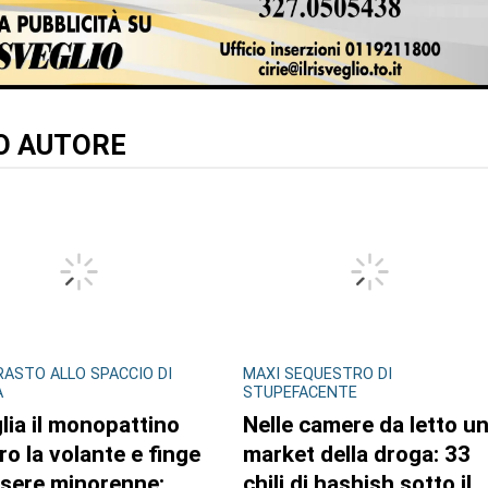
TO AUTORE
ASTO ALLO SPACCIO DI
MAXI SEQUESTRO DI
A
STUPEFACENTE
lia il monopattino
Nelle camere da letto u
ro la volante e finge
market della droga: 33
ssere minorenne:
chili di hashish sotto il