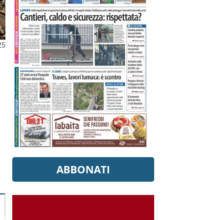
25
e
ABBONATI