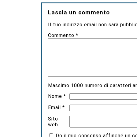
Lascia un commento
Il tuo indirizzo email non sarà pubbli
Commento
*
Massimo
1000
numero di caratteri an
Nome
*
Email
*
Sito
web
Do il mio consenso affinché un coo