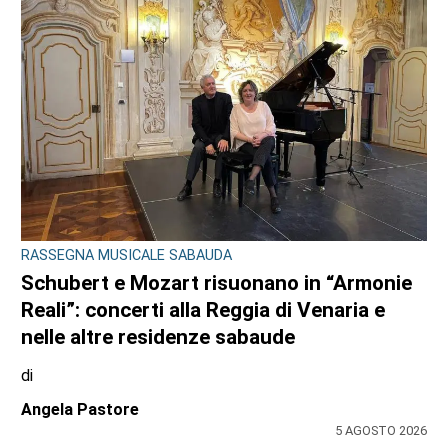
DOPPIO INTERVENTO IN POCHE ORE
Drammi sventati a Cuorgnè e Ciriè: la
tempestività dei Carabinieri salva un
17enne e un anziano
di