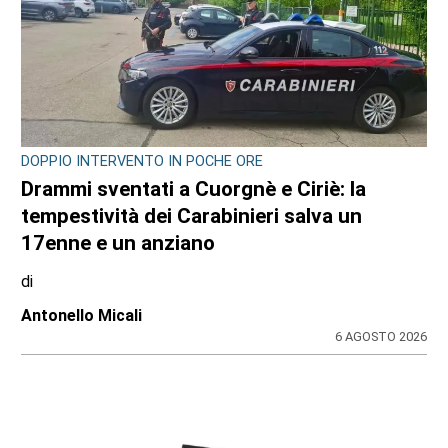
SPORT
Movimento & Natura: trionfo alla World
Rafting Cup in Kenya
di
Stefano Tubia
5 AGOSTO 2026