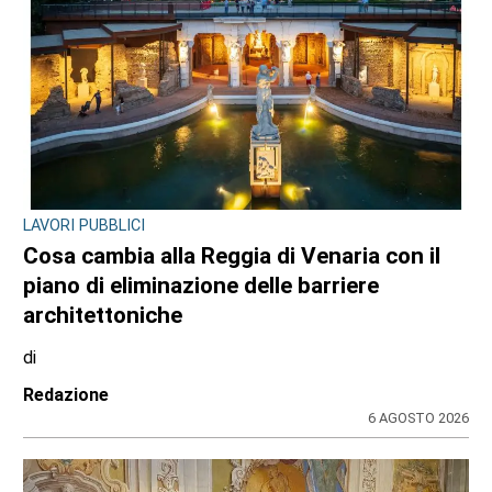
INCHIESTA E SEGNALAZIONI DAL TERRITORIO
Sulle impalcature senza casco e sotto
l’afa: a Ciriè la sicurezza finisce nel mirino
dei cittadini, il dossier
di
Antonello Micali
6 AGOSTO 2026