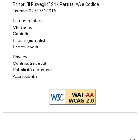
di
Redazione
6 AGOSTO 2026
RASSEGNA MUSICALE SABAUDA
Schubert e Mozart risuonano in “Armonie