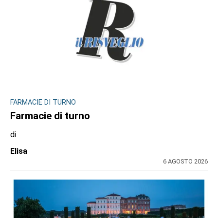
SVOLTA NELLA MOBILITÀ SOSTENIBILE METROPOLITANA
La micromobilità condivisa si allarga: 16
Comuni uniti per un maxi sistema di
sharing integrato
di
Stefano Tubia
5 AGOSTO 2026
ULTIME NOTIZIE