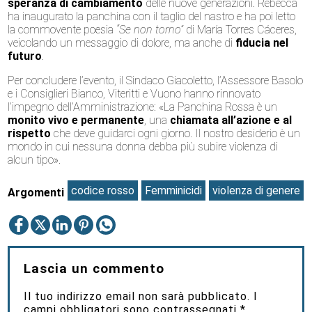
speranza di cambiamento
delle nuove generazioni. Rebecca
ha inaugurato la panchina con il taglio del nastro e ha poi letto
la commovente poesia
“Se non torno”
di María Torres Cáceres,
veicolando un messaggio di dolore, ma anche di
fiducia nel
futuro
.
Per concludere l’evento, il Sindaco Giacoletto, l’Assessore Basolo
e i Consiglieri Bianco, Viteritti e Vuono hanno rinnovato
l’impegno dell’Amministrazione: «La Panchina Rossa è un
monito vivo e permanente
, una
chiamata all’azione e al
rispetto
che deve guidarci ogni giorno. Il nostro desiderio è un
mondo in cui nessuna donna debba più subire violenza di
alcun tipo».
codice rosso
Femminicidi
violenza di genere
Argomenti
Lascia un commento
Il tuo indirizzo email non sarà pubblicato.
I
campi obbligatori sono contrassegnati
*