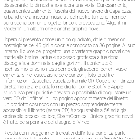
dissacrante, lo dimostrano ancora una volta. Curiosamente,
quasi contestualmente ll’uscita del nuovo lavoro di Caparezza,
la band che annovera musicisti del nostro territorio irrompe
sulla scena con un progetto ibrido e provocatorio: “Algoritmi
Moderni”, un album che è anche graphic novel.
L’opera si presenta come un albo quadrato, dalle dimensioni
nostalgiche del 45 giri, a colori e composto da 36 pagine. Al suo
interno, il cuore del progetto: una divertente graphic novel che
mette alla berlina l’attuale e spesso grottesca situazione
discografica dominata dagli algoritmi. Il contenuto è
ricchissimo: ci sono i testi completi, gli accordi per chi vuole
cimentarsi nell’esecuzione delle canzoni, foto, crediti e
informazioni. L’ascoltoè veicolato tramite QR-Code che indirizza
direttamente alle piattaforme digitali come Spotify e Apple
Music. Ma per i puristi è prevista la possibilità di acquistare un
vero CD da “infilare” in una pagina appositamente del libretto.
Un prodotto così ricco con un prezzo sorprendentemente
accessibile: il libretto (senza CD) è acquistabile a 5€ ed è già
ordinabile presso l’editore, SbamComics!. L’intera graphic novel
è frutto della penna e del disegno di Vince
Ricotta con i suggerimenti creativi dell’intera band. La parte
musicale è stata realizzata in collaborazione con “FreakOne” con