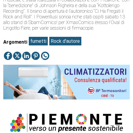
la “benedizione” di Johnson Righeira e della sua “Kottolengo
Recording”. Il brano di apertura è l’autoironico “Ci Ha Fregati il
Rock and Roll”. I Powerillusi sonoa nche stati ospiti sabato 13
allo stand di SbamComics! per XmasComics èresso l’Oval di
Lingotto Fiere, per varie sessioni di firmacopie.
fumetti
Rock d'autore
Argomenti