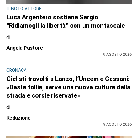
CRONACA
Nubifragio sul Canavese, albero caduto tra
Front e Favria
di
Redazione
9 AGOSTO 2026