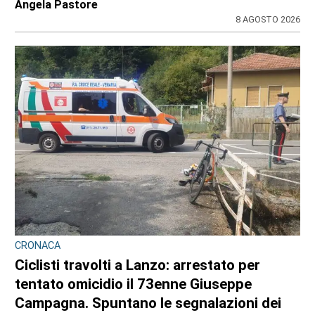
IL NOTO ATTORE
Luca Argentero sostiene Sergio:
“Ridiamogli la libertà” con un montascale
di
Angela Pastore
9 AGOSTO 2026
CRONACA
Ciclisti travolti a Lanzo, l’Uncem e Cassani: