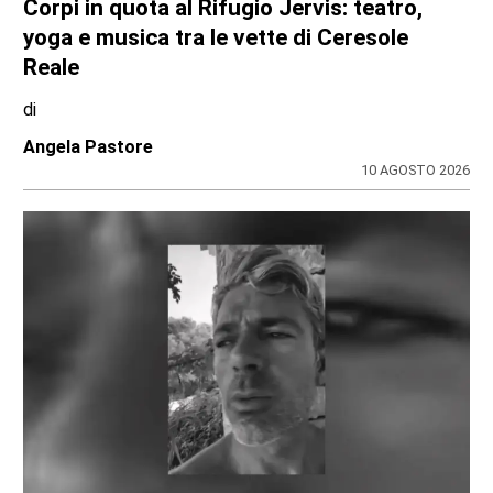
Quando lo spaccio incontra la fantasia:
cinque arresti dei carabinieri da Venaria, a
Chieri, al Canavese
di
Redazione
10 AGOSTO 2026