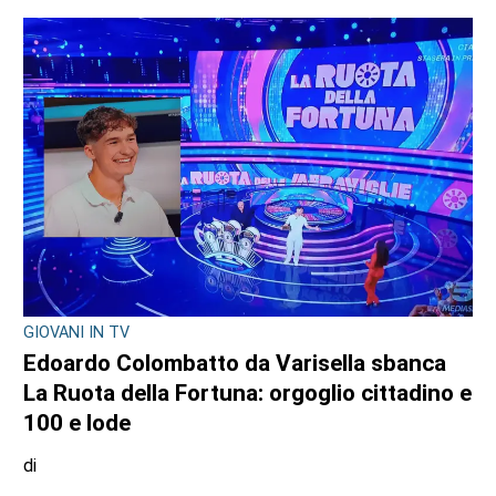
INIZIATIVA AL GRAN PARADISO
Corpi in quota al Rifugio Jervis: teatro,
yoga e musica tra le vette di Ceresole
Reale
di
Angela Pastore
10 AGOSTO 2026