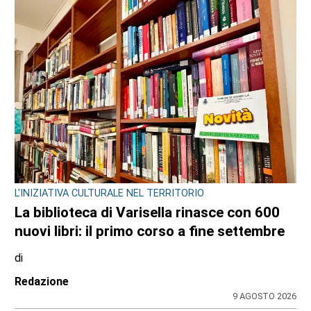
LANZO
Ciclisti travolti a Lanzo, parla l’investitore:
«Chiedo perdono, un raptus inspiegabile».
Ma le indagini scavano nel suo passato
di
Redazione
9 AGOSTO 2026
ULTIME NOTIZIE