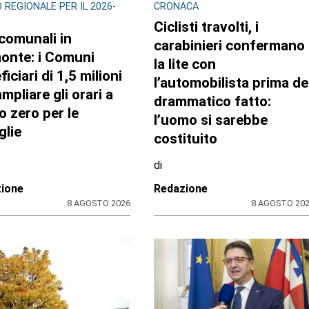
 REGIONALE PER IL 2026-
CRONACA
Ciclisti travolti, i
 comunali in
carabinieri confermano
onte: i Comuni
la lite con
iciari di 1,5 milioni
l’automobilista prima de
mpliare gli orari a
drammatico fatto:
o zero per le
l’uomo si sarebbe
glie
costituito
di
ione
Redazione
8 AGOSTO 2026
8 AGOSTO 20