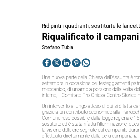
Ridipinti i quadranti, sostituite le lancet
Riqualificato il campani
Stefano Tubia
Una nuova parte della Chiesa dell’Assunta è torn
settembre in occasione dei festeggiamenti patron
meccanico, di un’ampia porzione della volta dell
interno, il Comitato Pro Chiesa Centro Storic
Un intervento a lungo atteso di cui si è fatta ca
grazie a un contributo economico alla Parrocc
Comune reso possibile dalla legge regionale 15 d
sostituite ed è stata rifatta l’illuminazione, qu
la visione delle ore segnate dal campanile dur
effettuata direttamente dalla cella campanaria.