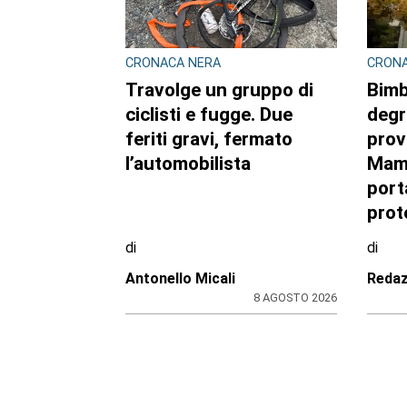
CRONACA NERA
CRON
Travolge un gruppo di
Bimb
ciclisti e fugge. Due
degr
feriti gravi, fermato
provi
l’automobilista
Mam
port
prot
di
di
Antonello Micali
Redaz
8 AGOSTO 2026