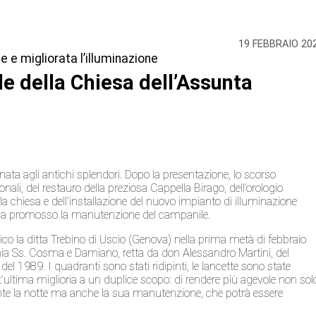
19 FEBBRAIO 20
te e migliorata l’illuminazione
le della Chiesa dell’Assunta
ata agli antichi splendori. Dopo la presentazione, lo scorso
ali, del restauro della preziosa Cappella Birago, dell’orologio
a chiesa e dell’installazione del nuovo impianto di illuminazione
o ha promosso la manutenzione del campanile.
rico la ditta Trebino di Uscio (Genova) nella prima metà di febbraio
hia Ss. Cosma e Damiano, retta da don Alessandro Martini, del
el 1989. I quadranti sono stati ridipinti, le lancette sono state
est’ultima miglioria a un duplice scopo: di rendere più agevole non sol
ante la notte ma anche la sua manutenzione, che potrà essere