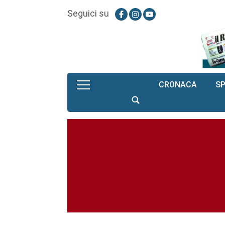
Seguici su
CRONACA
S