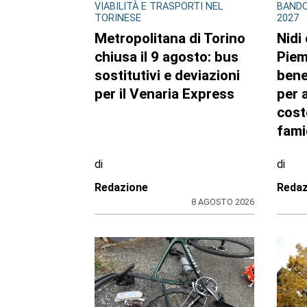
VIABILITÀ E TRASPORTI NEL
BANDO
TORINESE
2027
Metropolitana di Torino
Nidi
chiusa il 9 agosto: bus
Piem
sostitutivi e deviazioni
benef
per il Venaria Express
per a
cost
fami
di
di
Redazione
Redaz
8 AGOSTO 2026