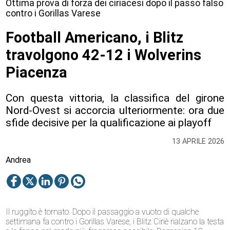
Ottima prova di forza dei ciriacesi dopo il passo falso
contro i Gorillas Varese
Football Americano, i Blitz
travolgono 42-12 i Wolverins
Piacenza
Con questa vittoria, la classifica del girone
Nord-Ovest si accorcia ulteriormente: ora due
sfide decisive per la qualificazione ai playoff
13 APRILE 2026
Andrea
Il ruggito è tornato. Dopo il passaggio a vuoto di qualche
settimana fa contro i Gorillas Varese, i Blitz Ciriè rialzano la testa