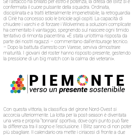
Se l’attacco ha brillato per estro e potenza, la difesa dei Blitz si è
confermata il cuore pulsante della squadra. Ordinata,
disciplinata e a tratti letteralmente impenetrabile, la retroguardia
di Ciriè ha concesso solo le briciole agli ospiti. La capacità di
chiudere i varchi e di forzare i Wolverines a soluzioni complicate
ha cementato il vantaggio, spegnendo sul nascere ogni timido
tentativo di rimonta piacentina. «È stata un’ottima risposta da
parte dei nostri ragazzi – commentano dall’entourage tecnico.
– Dopo la battuta d’arresto con Varese, serviva dimostrare
maturità. I giovani del roster hanno risposto presente, gestendo
la pressione di un big match con la calma dei veterani».
Con questa vittoria, la classifica del girone Nord-Ovest si
accorcia ulteriormente. La lotta per la post-season è diventata
una vera e propria “tonnara” sportiva, dove ogni punto può fare
la differenza tra il sogno e l’esclusione. I Blitz sanno di non poter
più sbagliare. Il calendario ora mette i ciriacesi di fronte a due