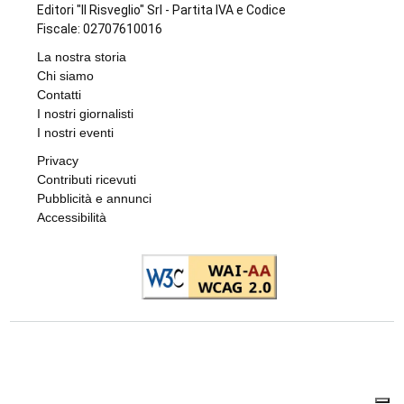
L'utilizzo dei testi e delle foto online è, senza
autorizzazione scritta, vietato (legge
633/1941).
Editori "Il Risveglio" Srl - Partita IVA e Codice
Fiscale: 02707610016
La nostra storia
Chi siamo
Contatti
I nostri giornalisti
I nostri eventi
Privacy
Contributi ricevuti
Pubblicità e annunci
Accessibilità