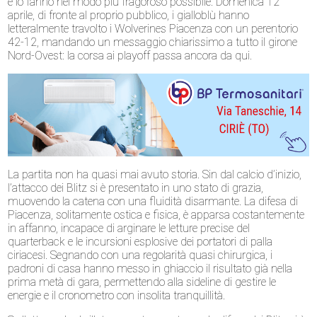
e lo fanno nel modo più fragoroso possibile. Domenica 12
aprile, di fronte al proprio pubblico, i gialloblù hanno
letteralmente travolto i Wolverines Piacenza con un perentorio
42-12, mandando un messaggio chiarissimo a tutto il girone
Nord-Ovest: la corsa ai playoff passa ancora da qui.
La partita non ha quasi mai avuto storia. Sin dal calcio d’inizio,
l’attacco dei Blitz si è presentato in uno stato di grazia,
muovendo la catena con una fluidità disarmante. La difesa di
Piacenza, solitamente ostica e fisica, è apparsa costantemente
in affanno, incapace di arginare le letture precise del
quarterback e le incursioni esplosive dei portatori di palla
ciriacesi. Segnando con una regolarità quasi chirurgica, i
padroni di casa hanno messo in ghiaccio il risultato già nella
prima metà di gara, permettendo alla sideline di gestire le
energie e il cronometro con insolita tranquillità.