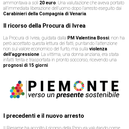
ammontava a soli
20 euro
. Una valutazione che aveva portato
all’immediata liberazione dell’uomo dopo l’arresto eseguito dai
Carabinieri della Compagnia di Venaria
.
Il ricorso della Procura di Ivrea
La Procura di Ivrea, guidata dalla
PM Valentina Bossi
, non ha
però accettato questa lettura dei fatti, puntando l’attenzione
non sul valore economico del furto, ma sulla
violenza
dell’aggressione
. La vittima, una donna anziana, era stata
infatti ferita e trasportata in pronto soccorso, ricevendo una
prognosi di 15 giorni
.
I precedenti e il nuovo arresto
Il Riesame ha accolto il ricorso della Procura valutando come