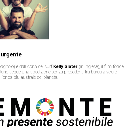
e urgente
pagnolo) e dall’icona del surf
Kelly Slater
(in inglese), il film fonde
tario segue una spedizione senza precedenti tra barca a vela e
re l’onda più australe del pianeta.