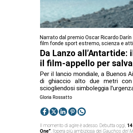
Narrato dal premio Oscar Ricardo Darín (in
film fonde sport estremo, scienza e at
Da Lanzo all’Antartide: 
il film-appello per salva
Per il lancio mondiale, a Buenos A
di ghiaccio alto due metri con
sciogliendosi simboleggia l'urgenz
Gloria Rossatto
Il momento di agire è adesso. Debutta oggi,
14
One”
, l’opera più ambiziosa dei
Gauchos del M