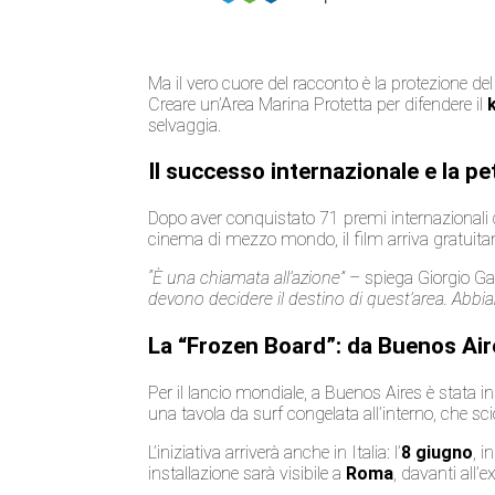
Ma il vero cuore del racconto è la protezione de
Creare un’Area Marina Protetta per difendere il
k
selvaggia.
Il successo internazionale e la pe
Dopo aver conquistato 71 premi internazionali co
cinema di mezzo mondo, il film arriva gratuit
“È una chiamata all’azione”
– spiega Giorgio Ga
devono decidere il destino di quest’area. Abbi
La “Frozen Board”: da Buenos Ai
Per il lancio mondiale, a Buenos Aires è stata in
una tavola da surf congelata all’interno, che sc
L’iniziativa arriverà anche in Italia: l’
8 giugno
, 
installazione sarà visibile a
Roma
, davanti all’e