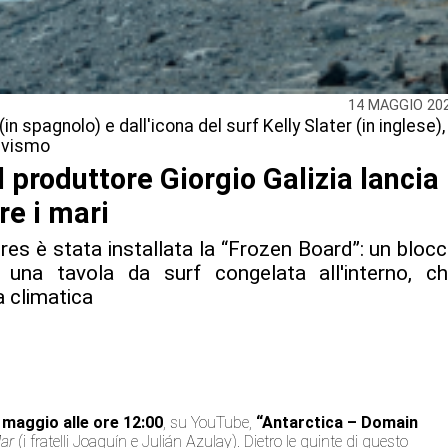
14 MAGGIO 20
 spagnolo) e dall'icona del surf Kelly Slater (in inglese), 
tivismo
il produttore Giorgio Galizia lancia
re i mari
ires è stata installata la “Frozen Board”: un bloc
 una tavola da surf congelata all'interno, c
a climatica
 maggio alle ore 12:00
, su YouTube,
“Antarctica – Domain
ar
(i fratelli Joaquín e Julián Azulay). Dietro le quinte di questo