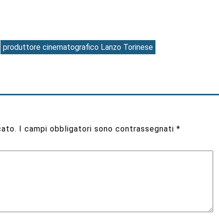
produttore cinematografico Lanzo Torinese
cato.
I campi obbligatori sono contrassegnati
*