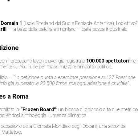
l
Domain 1
(Isole Shetland del Sud e Penisola Antartica). L’obiettivo?
rill
— la base della catena alimentare — dalla pesca industriale
tizione
n i precedenti lavori e aver già registrato
100.000 spettatori
nei
amente su YouTube per massimizzare l’impatto politico.
lizia –
“La petizione punta a esercitare pressione sui 27 Paesi che
amo già superato le 23.500 firme, ma ogni adesione è cruciale”
.
res a Roma
stallata la
“Frozen Board”
: un blocco di ghiaccio alto due metri c
iogliendosi simboleggia l’urgenza climatica.
in occasione della Giornata Mondiale degli Oceani, una seconda
x Mattatoio.