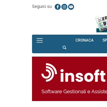
Seguici su
CRONACA
S