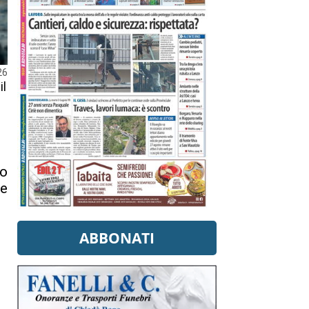
26
il
co
he
ABBONATI