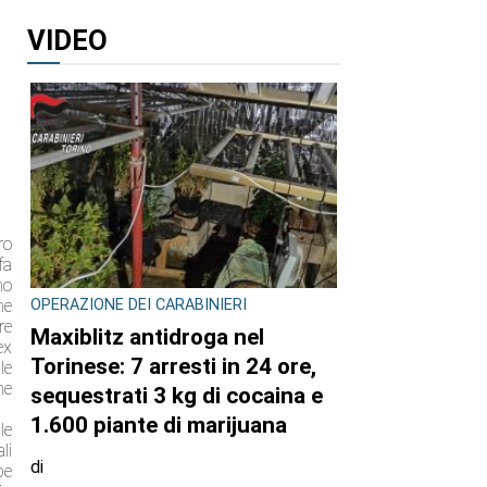
VIDEO
ro
fa
no
OPERAZIONE DEI CARABINIERI
ne
re
Maxiblitz antidroga nel
ex
Torinese: 7 arresti in 24 ore,
le
he
sequestrati 3 kg di cocaina e
1.600 piante di marijuana
le
li
di
be