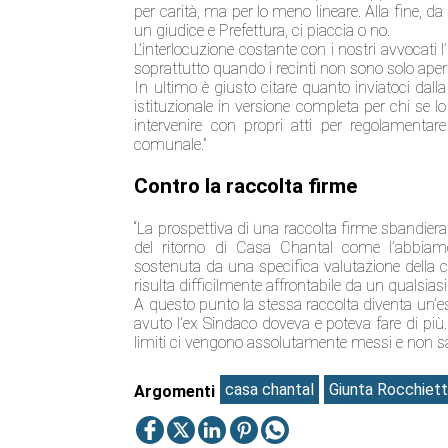
per carità, ma per lo meno lineare. Alla fine, d
un giudice e Prefettura, ci piaccia o no.
L’interlocuzione costante con i nostri avvocati 
soprattutto quando i recinti non sono solo ape
In ultimo è giusto citare quanto inviatoci dal
istituzionale in versione completa per chi se lo
intervenire con propri atti per regolamentare
comunale.”
Contro la raccolta firme
“La prospettiva di una raccolta firme sbandie
del ritorno di Casa Chantal come l’abbiamo
sostenuta da una specifica valutazione della co
risulta difficilmente affrontabile da un qualsi
A questo punto la stessa raccolta diventa un’
avuto l’ex Sindaco doveva e poteva fare di più
limiti ci vengono assolutamente messi e non 
casa chantal
Giunta Rocchiett
Argomenti