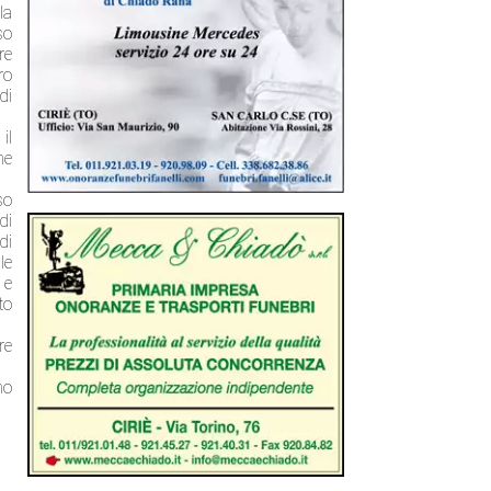
la
so
re
ro
di
il
ne
so
di
di
le
 e
to
re
no