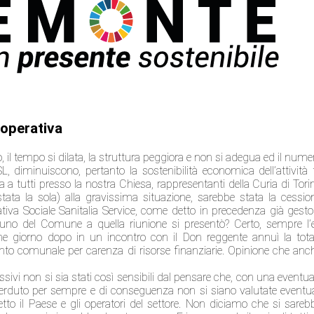
ooperativa
no, il tempo si dilata, la struttura peggiora e non si adegua ed il nume
, diminuiscono, pertanto la sostenibilità economica dell’attività 
a tutti presso la nostra Chiesa, rappresentanti della Curia di Tori
ata la sola) alla gravissima situazione, sarebbe stata la cessio
rativa Sociale Sanitalia Service, come detto in precedenza già gesto
cuno del Comune a quella riunione si presentò? Certo, sempre l’
che giorno dopo in un incontro con il Don reggente annuì la tota
vento comunale per carenza di risorse finanziarie. Opinione che anc
sivi non si sia stati così sensibili dal pensare che, con una eventua
rduto per sempre e di conseguenza non si siano valutate eventua
tto il Paese e gli operatori del settore. Non diciamo che si sareb