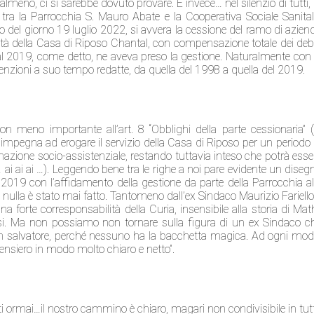
, almeno, ci si sarebbe dovuto provare. E invece… nel silenzio di tutti, 
a la Parrocchia S. Mauro Abate e la Cooperativa Sociale Sanital
to del giorno 19 luglio 2022, si avvera la cessione del ramo di azien
ità della Casa di Riposo Chantal, con compensazione totale dei debi
l 2019, come detto, ne aveva preso la gestione. Naturalmente con 
enzioni a suo tempo redatte, da quella del 1998 a quella del 2019.
on meno importante all’art. 8 “Obblighi della parte cessionaria” (
i impegna ad erogare il servizio della Casa di Riposo per un periodo 
azione socio-assistenziale, restando tuttavia inteso che potrà esse
(… ai ai ai …). Leggendo bene tra le righe a noi pare evidente un diseg
2019 con l’affidamento della gestione da parte della Parrocchia al
ulla è stato mai fatto. Tantomeno dall’ex Sindaco Maurizio Fariello
forte corresponsabilità della Curia, insensibile alla storia di Math
hiesi. Ma non possiamo non tornare sulla figura di un ex Sindaco c
un salvatore, perché nessuno ha la bacchetta magica. Ad ogni mod
pensiero in modo molto chiaro e netto”.
tti ormai…il nostro cammino è chiaro, magari non condivisibile in tut