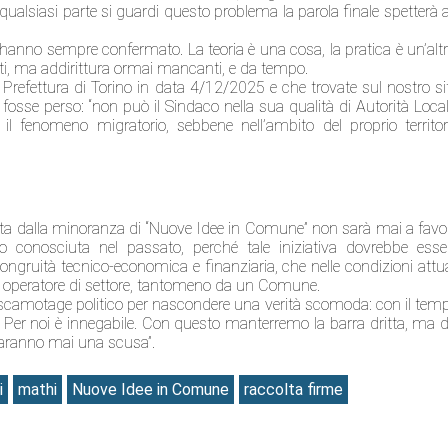
a qualsiasi parte si guardi questo problema la parola finale spetterà 
l’hanno sempre confermato. La teoria è una cosa, la pratica è un’altr
rti, ma addirittura ormai mancanti, e da tempo.
la Prefettura di Torino in data 4/12/2025 e che trovate sul nostro
si
 fosse perso: “non può il Sindaco nella sua qualità di Autorità Local
 il fenomeno migratorio, sebbene nell’ambito del proprio territor
rata dalla minoranza di “Nuove Idee in Comune” non sarà mai a favo
 conosciuta nel passato, perché tale iniziativa dovrebbe esse
ngruità tecnico-economica e finanziaria, che nelle condizioni attua
asi operatore di settore, tantomeno da un Comune.
escamotage politico per nascondere una verità scomoda: con il tem
. Per noi è innegabile. Con questo manterremo la barra dritta, ma d
saranno mai una scusa”.
i
mathi
Nuove Idee in Comune
raccolta firme