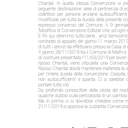
Chantal. In quella stessa Convenzione si prec
seguente destinazione: area di pertinenza di edif
collettivo per persone anziane autosufficient
modificate per tutta la durata della presente c
espresso consenso del Comune. Il 9 gennaio
“Modifica di Convenzione Edilizia” che, ad ogni
E fin qui diremmo tutto bene… anzi benissimo. Il
contratto di appalto del giorno 11 marzo 2019, 
di tutti i servizi da effettuarsi presso la Casa d
Il giorno 28/11/2019 tra il Comune di Mathi e l
di costruire presentata l’11/03/2019 per lavor
riposo Chantal, viene stipulata una Convenzio
Riposo Chantal dovrà mantenere inalterata la su
per l’intera durata della convenzione. Caspita,
non autosufficienti” è sparita. Ci si sarebb
portare tutto ciò.
Da profondo conoscitore della storia del nost
qualche dubbio sulla pericolosità di un cambio c
Ma in primis ci si dovrebbe chiedere come ma
21/11/2019 si approva la suddetta Convenzi