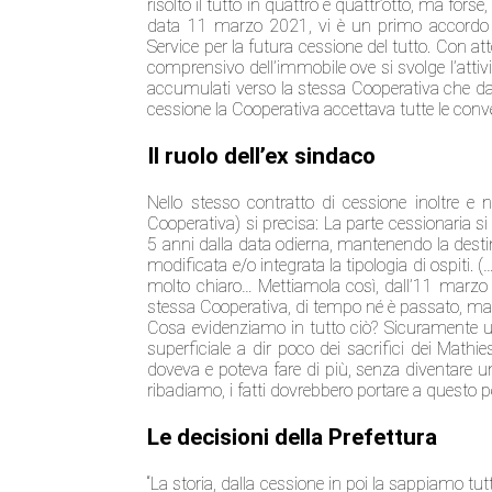
risolto il tutto in quattro e quattr’otto, ma forse
data 11 marzo 2021, vi è un primo accordo tr
Service per la futura cessione del tutto. Con at
comprensivo dell’immobile ove si svolge l’attiv
accumulati verso la stessa Cooperativa che da
cessione la Cooperativa accettava tutte le conv
Il ruolo dell’ex sindaco
Nello stesso contratto di cessione inoltre e n
Cooperativa) si precisa: La parte cessionaria s
5 anni dalla data odierna, mantenendo la destin
modificata e/o integrata la tipologia di ospiti. 
molto chiaro… Mettiamola così, dall’11 marzo 
stessa Cooperativa, di tempo né è passato, ma n
Cosa evidenziamo in tutto ciò? Sicuramente una 
superficiale a dir poco dei sacrifici dei Mat
doveva e poteva fare di più, senza diventare 
ribadiamo, i fatti dovrebbero portare a questo 
Le decisioni della Prefettura
“La storia, dalla cessione in poi la sappiamo tu