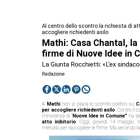
Al centro dello scontro la richiesta di at
accogliere richiedenti asilo
Mathi: Casa Chantal, la
firme di Nuove Idee in
La Giunta Rocchietti: «L’ex sindaco
Redazione
A
Mathi
non si placa lo scontro politico su
C
per accogliere richiedenti asilo
. Contro il 
minoranza di “
Nuove Idee in Comune
”
ha la
atto inibitorio
. Oggi, giovedì 14 maggio, l’
mercato per raccogliere le firme. Ma secondo l