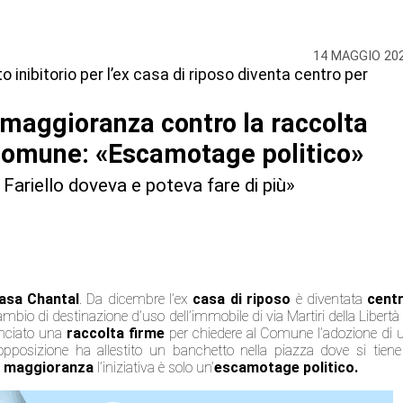
14 MAGGIO 20
to inibitorio per l’ex casa di riposo diventa centro per
 maggioranza contro la raccolta
 Comune: «Escamotage politico»
 Fariello doveva e poteva fare di più»
asa Chantal
. Da dicembre l’ex
casa di riposo
è diventata
cent
cambio di destinazione d’uso dell’immobile di via Martiri della Libertà 
nciato una
raccolta firme
per chiedere al Comune l’adozione di 
opposizione ha allestito un banchetto nella piazza dove si tiene 
a
maggioranza
l’iniziativa è solo un’
escamotage politico.