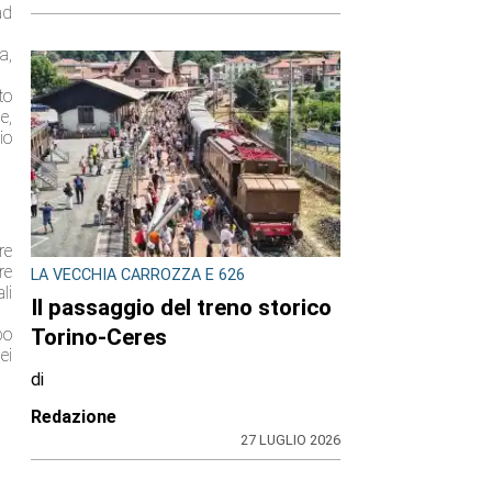
ad
a,
to
e,
io
re
re
LA VECCHIA CARROZZA E 626
li
Il passaggio del treno storico
Torino-Ceres
po
ei
di
Redazione
27 LUGLIO 2026