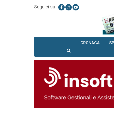
Seguici su
CRONACA
S