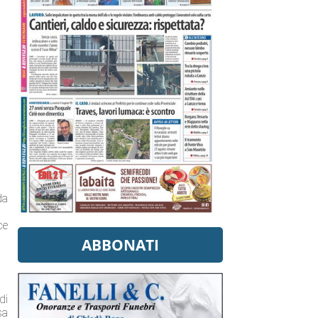
da
ce
ABBONATI
di
sa