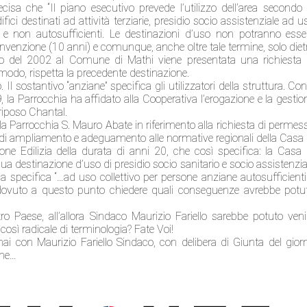
isa che “Il piano esecutivo prevede l’utilizzo dell’area secondo 
ici destinati ad attività terziarie, presidio socio assistenziale ad u
i e non autosufficienti. Le destinazioni d’uso non potranno esse
onvenzione (10 anni) e comunque, anche oltre tale termine, solo diet
 del 2002 al Comune di Mathi viene presentata una richiesta 
 modo, rispetta la precedente destinazione.
 sostantivo “anziane” specifica gli utilizzatori della struttura. Con 
la Parrocchia ha affidato alla Cooperativa l’erogazione e la gestio
i riposo Chantal.
a Parrocchia S. Mauro Abate in riferimento alla richiesta di permes
i di ampliamento e adeguamento alle normative regionali della Casa 
ne Edilizia della durata di anni 20, che così specifica: la Casa 
a destinazione d’uso di presidio socio sanitario e socio assistenzia
 la specifica “…ad uso collettivo per persone anziane autosufficienti
e dovuto a questo punto chiedere quali conseguenze avrebbe potu
ro Paese, all’allora Sindaco Maurizio Fariello sarebbe potuto veni
osì radicale di terminologia? Fate Voi!
i con Maurizio Fariello Sindaco, con delibera di Giunta del gior
one…