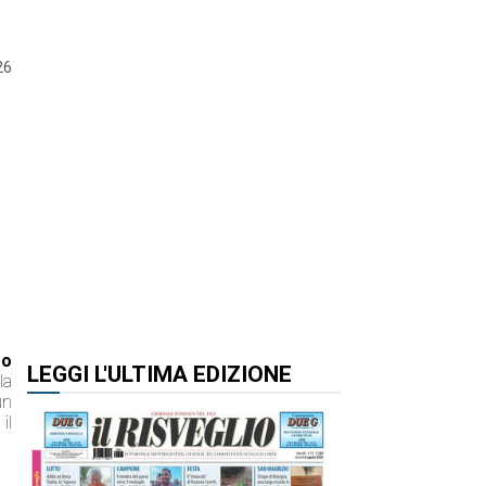
26
ro
LEGGI L'ULTIMA EDIZIONE
la
un
il