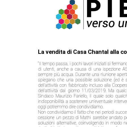
La vendita di Casa Chantal alla c
“Il tempo passa, i pochi lavori iniziati si ferma
di utenti, anche a causa di una ispezione ASL
sempre più acqua. Durante una riunione aperta 
spiegano che una possibile soluzione (ed è st
dell’attività con fabbricato incluso alla Coope
dell’attività dal giorno 11/03/2019. Ma qual
Sindaco Maurizio Fariello, il quale solo qual
indisponibilità a sostenere un’eventuale inter
oggi potremmo dire condividiamo.
Non condividiamo il fatto che nei periodi succes
cessione un pezzo di Mathi sarebbe andato pe
soluzioni alternative, coinvolgendo in modo ne