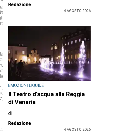
in
Redazione
ia
4 AGOSTO 2026
da
ti
la
la
di
re
no
la
.
EMOZIONI LIQUIDE
i,
he
Il Teatro d’acqua alla Reggia
o,
di Venaria
di
Redazione
to
4 AGOSTO 2026