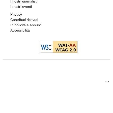
6 AGOSTO 2026
DOPPIO INTERVENTO IN POCHE ORE
Drammi sventati a Cuorgnè e Ciriè: la
tempestività dei Carabinieri salva un
17enne e un anziano