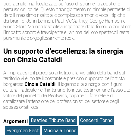
tradizionale ma focalizzato sull’uso di strumenti acustici e
percussioni calde. Questo arrangiamento minimale permette di
dare il massimo risalto alle complesse armonie vocali tipiche
dei brani di John Lennon, Paul McCartney, George Harrison e
Ringo Starr. Ma non lasciatevi ingannare dalla formula acustica:
l’impatto sonoro è travolgente e l’anima dei loro spettacoli resta
puramente e orgogliosamente rock.
Un supporto d’eccellenza: la sinergia
con Cinzia Cataldi
A impreziosire il percorso artistico e la visibilità della band sul
territorio vi è inoltre il costante e prezioso supporto dell’artista
borgarese
Cinzia Cataldi
. Il legame e la sinergia con figure
culturali radicate nell’hinterland torinese testimoniano l’assoluto
valore del progetto dei Beatwins, capace di fare rete e di
catalizzare l’attenzione dei professionisti del settore e degli
appassionati locali.
Beatles Tribute Band
Concerti Torino
Argomenti
Evergreen Fest
Musica a Torino