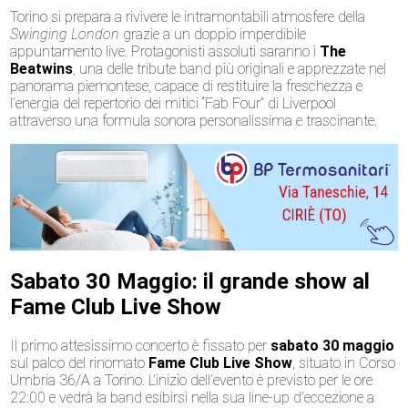
Torino si prepara a rivivere le intramontabili atmosfere della
Swinging London
grazie a un doppio imperdibile
appuntamento live. Protagonisti assoluti saranno i
The
Beatwins
, una delle tribute band più originali e apprezzate nel
panorama piemontese, capace di restituire la freschezza e
l’energia del repertorio dei mitici “Fab Four” di Liverpool
attraverso una formula sonora personalissima e trascinante.
Sabato 30 Maggio: il grande show al
Fame Club Live Show
Il primo attesissimo concerto è fissato per
sabato 30 maggio
sul palco del rinomato
Fame Club Live Show
, situato in Corso
Umbria 36/A a Torino. L’inizio dell’evento è previsto per le ore
22:00 e vedrà la band esibirsi nella sua line-up d’eccezione a