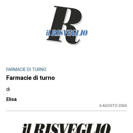
MAPPANO, DRAMMA SFIORATO IN VIA RIVAROLO
Il cellulare gli prende fuoco nella tasca dei
pantaloni: ustionato il titolare del
distributore Tamoil
di
Redazione
6 AGOSTO 2026