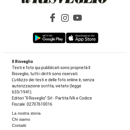
INCHIESTA E SEGNALAZIONI DAL TERRITORIO
Sulle impalcature senza casco e sotto
l’afa: a Ciriè la sicurezza finisce nel mirino
dei cittadini, il dossier
di
Antonello Micali