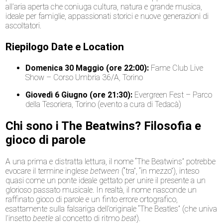
all’aria aperta che coniuga cultura, natura e grande musica,
ideale per famiglie, appassionati storici e nuove generazioni di
ascoltatori.
Riepilogo Date e Location
Domenica 30 Maggio (ore 22:00):
Fame Club Live
Show – Corso Umbria 36/A, Torino
Giovedì 6 Giugno (ore 21:30):
Evergreen Fest – Parco
della Tesoriera, Torino (evento a cura di Tedacà)
Chi sono i The Beatwins? Filosofia e
gioco di parole
A una prima e distratta lettura, il nome “The Beatwins” potrebbe
evocare il termine inglese
between
(“tra”, “in mezzo”), inteso
quasi come un ponte ideale gettato per unire il presente a un
glorioso passato musicale. In realtà, il nome nasconde un
raffinato gioco di parole e un finto errore ortografico,
esattamente sulla falsariga dell’originale “The Beatles” (che univa
l’insetto
beetle
al concetto di ritmo
beat
).