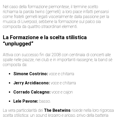
Nel caso della formazione piemontese, il termine scelto
richiama la parola
twins
(gemelli): a loro piace infatti pensarsi
come fratelli gemelli legati visceralmente dalla passione per la
musica di Liverpool, sebbene la formazione sul palco sia
composta da quattro straordinari elementi.
La Formazione e la scelta stilistica
“unplugged”
Attiva con successo fin dal 2008 con centinaia di concerti alle
spalle nelle piazze, nei club e in importanti rassegne, la band sè
composta da:
Simone Costrino:
voce e chitarra
Jerry Arcidiacono:
voce e chitarra
Corrado Calcagno:
voce e cajon
Lele Pavone:
basso.
La vera particolarità dei
The Beatwins
risiede nella loro rigorosa
scelta stilistica: un sound leggero e arioso, privo della batteria