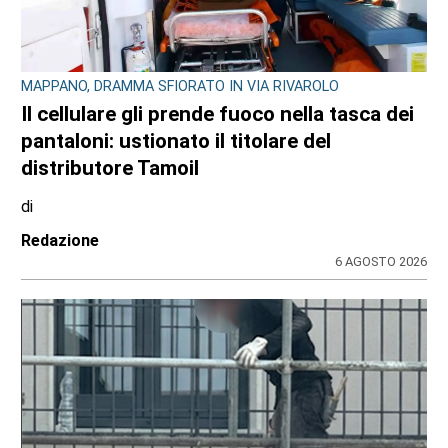
SVOLTA NELLA MOBILITÀ SOSTENIBILE METROPOLITANA
La micromobilità condivisa si allarga: 16
Comuni uniti per un maxi sistema di
sharing integrato
di
Stefano Tubia
5 AGOSTO 2026
ULTIME NOTIZIE