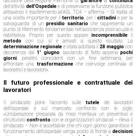
decisione della Regione Piemonte di
garantire
la
continuità
dell’attività
dell’Ospedale
e di preservarne la funzione pubblica
attraverso il trasferimento all’ASL TO4 – afferma – Si tratta di
una scelta importante per il
territorio
, per i
cittadini
e per la
salvaguardia di un
presidio sanitario
che rappresenta un
punto di riferimento fondamentale nell’assistenza post-acuzie e
riabilitativa. Proprio per questo appare
incomprensibile
il
metodo
con cui si è arrivati a questo risultato. La
determinazione
regionale
è stata adottata il
28 maggio
con
decorrenza dal
1° giugno
, lasciando di fatto appena
pochi
giorni
, peraltro coincidenti con un fine settimana, per
affrontare una
trasformazione
che coinvolge centinaia di
lavoratrici e lavoratori».
Il futuro professionale e contrattuale dei
lavoratori
Il sindacato pone l’accento sulle
tutele
dei lavoratori
dell’ospedale e sul mancato confronto con le sigle.
«Un’operazione preparata da mesi meritava un preventivo e
strutturato
confronto
con le organizzazioni sindacali – rileva il
sindacato – Non è accettabile che chi ogni giorno garantisce il
funzionamento dell’ospedale venga posto di fronte a
decisioni