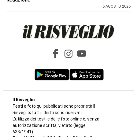
di Ivrea: il Questore di Torino emette 7
misure di prevenzione
di
Redazione
7 AGOSTO 2026