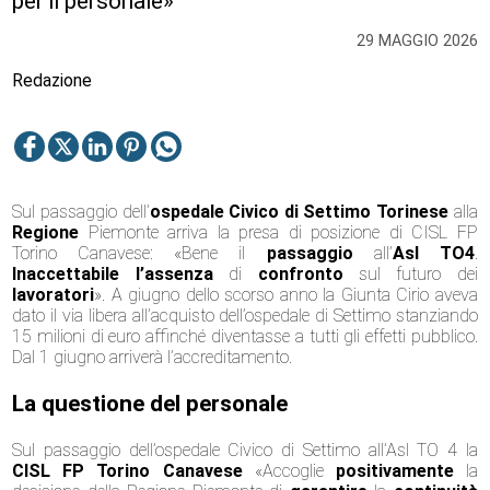
per il personale»
29 MAGGIO 2026
Redazione
Sul passaggio dell’
ospedale Civico di Settimo
Torinese
alla
Regione
Piemonte arriva la presa di posizione di CISL FP
Torino Canavese: «Bene il
passaggio
all’
Asl T
O
4
.
Inaccettabile
l’assenza
di
confronto
sul futuro dei
lavoratori
». A giugno dello scorso anno la Giunta Cirio aveva
dato il via libera all’acquisto dell’ospedale di Settimo stanziando
15 milioni di euro affinché diventasse a tutti gli effetti pubblico.
Dal 1 giugno arriverà l’accreditamento.
La questione del personale
Sul passaggio dell’ospedale Civico di Settimo all’Asl TO 4 la
CISL FP Torino Canavese
«Accoglie
positivamente
la