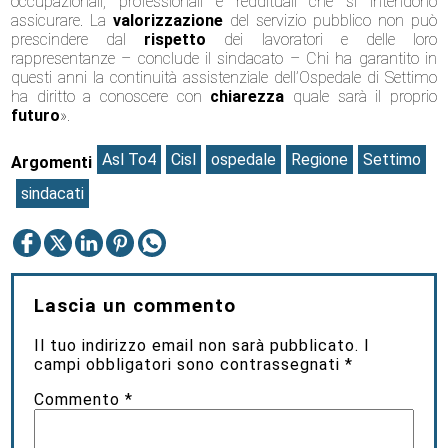
occupazionali, professionali e reddituali che si intendono
assicurare. La
valorizzazione
del servizio pubblico non può
prescindere dal
rispetto
dei lavoratori e delle loro
rappresentanze – conclude il sindacato – Chi ha garantito in
questi anni la continuità assistenziale dell’Ospedale di Settimo
ha diritto a conoscere con
chiarezza
quale sarà il proprio
futuro
».
Asl To4
Cisl
ospedale
Regione
Settimo
Argomenti
sindacati
Lascia un commento
Il tuo indirizzo email non sarà pubblicato.
I
campi obbligatori sono contrassegnati
*
Commento
*