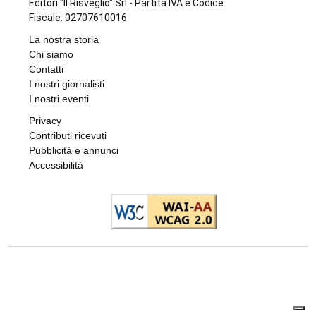
CRONACA
Chiusura vicina per la farmacia di
Rivarossa
di
Alessandra Degl'Innocenti
7 AGOSTO 2026