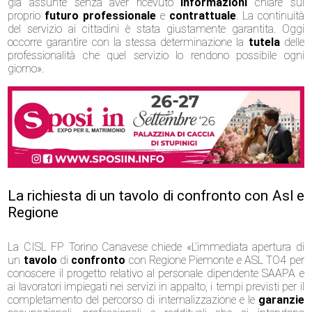
già assunte senza aver ricevuto
informazioni
chiare sul
proprio
futuro
professionale
e
contrattuale
. La continuità
del servizio ai cittadini è stata giustamente garantita. Oggi
occorre garantire con la stessa determinazione la
tutela
delle
professionalità che quel servizio lo rendono possibile ogni
giorno».
La richiesta di un tavolo di confronto con Asl e
Regione
La CISL FP Torino Canavese chiede «L’immediata apertura di
un
tavolo
di
confronto
con Regione Piemonte e ASL TO4 per
conoscere il progetto relativo al personale dipendente SAAPA e
ai lavoratori impiegati nei servizi in appalto, i tempi previsti per il
completamento del percorso di internalizzazione e le
garanzie