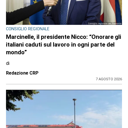
CRONACA
Bimba a rischio e degrado sulla provinciale:
la svolta. Mamma e neonata portate in una
località protetta
di
Redazione
7 AGOSTO 2026