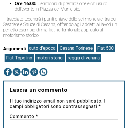
Ore 16:00:
Cerimonia di premiazione e chiusura
dell’evento in Piazza del Municipio.
Il tracciato toccherà i punti chiave dello sci mondiale, tra cui
Sestriere e Sauze di Cesana, offrendo agli addetti ai lavori un
perfetto esempio di marketing territoriale applicato al
motorismo storico.
auto d'epoca
Cesana Torinese
Fiat 500
Argomenti
Fiat Topolino
motori storici
reggia di venaria
Lascia un commento
Il tuo indirizzo email non sarà pubblicato.
I
campi obbligatori sono contrassegnati
*
Commento
*