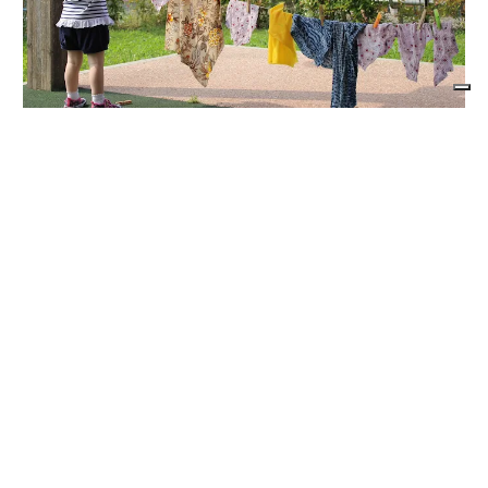
BANDO REGIONALE PER IL 2026-2027
Nidi comunali in Piemonte: i Comuni
beneficiari di 1,5 milioni per ampliare gli
orari a costo zero per le famiglie
di
Redazione
8 AGOSTO 2026