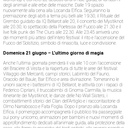
degli animali e alle erbe delle masche. Dalle 19 spazio
nuovamente alla cena alla Locanda Elfica. Seguiranno la
premiazione degli abiti a tema più belli alle 19.30, il Rituale del
Grembo guidato da IQ Bèllarot alle 20, il concerto dei Mystiknot
alle 20.30, lo spettacolo della Poetessa del Fuoco alle 21.30 e il
live folk punk dei The Clurs alle 22.30. Alle 23.45 arriverà uno
dei momenti più attesi dell’intero festival: il rito e l’accensione del
Fuoco del Solstizio, simbolo di rinascita, luce e condivisione.
Domenica 21 giugno – L’ultimo giorno di magia
Anche l’ultima giornata prenderà il via alle 10 con l’accensione
del Braciere di Vesta e la riapertura di tutte le aree del festival:
Villaggio dei Mercanti, campi storici, Labirinto del Fauno,
Oracolo del Baule, Bar Elfico e area divinazione. Torneranno le
unioni sacre e i battesimi di IQ Bèllarot, le attività con i rapaci di
Federico Cipriani, il truccabimbi di Gnoma Carmilla, la musica
itinerante dei Mystiknot, le danze delle No Wall Sisters, i
combattimenti storici del Clan dell’Artiglio e i raccontastorie di
Olmo Narrabosco e Fata Foglia. Dopo il pranzo alla Locanda
Elfica, il pomeriggio accompagnerà il pubblico tra passeggiate
sui pony unicorno, animazioni per bambini e nuovi momenti di
approfondimento dedicati all’animale guida, alla protezione della