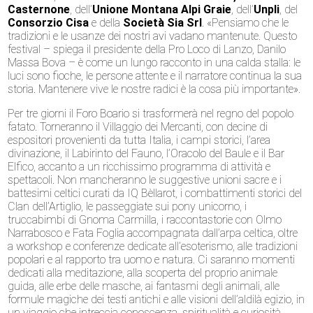
Casternone
, dell’
Unione Montana Alpi Graie
, dell’
Unpli
, del
Consorzio Cisa
e della
Società Sia Srl
. «Pensiamo che le
tradizioni e le usanze dei nostri avi vadano mantenute. Questo
festival – spiega il presidente della Pro Loco di Lanzo, Danilo
Massa Bova – è come un lungo racconto in una calda stalla: le
luci sono fioche, le persone attente e il narratore continua la sua
storia. Mantenere vive le nostre radici è la cosa più importante».
Per tre giorni il Foro Boario si trasformerà nel regno del popolo
fatato. Torneranno il Villaggio dei Mercanti, con decine di
espositori provenienti da tutta Italia, i campi storici, l’area
divinazione, il Labirinto del Fauno, l’Oracolo del Baule e il Bar
Elfico, accanto a un ricchissimo programma di attività e
spettacoli. Non mancheranno le suggestive unioni sacre e i
battesimi celtici curati da IQ Bèllarot, i combattimenti storici del
Clan dell’Artiglio, le passeggiate sui pony unicorno, i
truccabimbi di Gnoma Carmilla, i raccontastorie con Olmo
Narrabosco e Fata Foglia accompagnata dall’arpa celtica, oltre
a workshop e conferenze dedicate all’esoterismo, alle tradizioni
popolari e al rapporto tra uomo e natura. Ci saranno momenti
dedicati alla meditazione, alla scoperta del proprio animale
guida, alle erbe delle masche, ai fantasmi degli animali, alle
formule magiche dei testi antichi e alle visioni dell’aldilà egizio, in
un viaggio che intreccia conoscenza, spiritualità e curiosità.