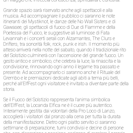
Grande spazio sarà riservato anche agli spettacoli e alla
musica. Ad accompagnare il pubblico ci saranno le note
itineranti dei Mystiknot, le danze delle No Wall Sisters e di
Gawasee, gli spettacoli di fuoco di Due di Fiamme e della
Poetessa del Fuoco, le suggestive ali luminose di Fata
Levannah e i concerti serali con Alzamantes, The Clurs e
Drifters, tra sonorità folk, rock, punk e irish. Il momento più
atteso arriverà nella notte del sabato, quando il tradizionale rito
del Solstizio culminerà con l’accensione del grande fuoco. Un
gesto antico e simbolico, che celebra la luce, la rinascita e la
condivisione, rinnovando ogni anno il legame tra passato e
presente. Ad accompagnarlo ci saranno anche il Rituale del
Grembo e le premiazioni dedicate agli abiti a tema più belli,
perché all’ElfFest ogni visitatore è invitato a diventare parte della
storia.
Se il Fuoco del Solstizio rappresenta l’anima simbolica
dell’ElfFest, la Locanda Elfica ne è il cuore più autentico.
Interamente gestita dai volontari della Pro Loco di Lanzo,
accoglierà i visitatori dal pranzo alla cena per tutta la durata
della manifestazione. Dietro ogni piatto servito ci saranno
settimane di preparazione, turni condivisi e decine di persone