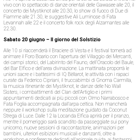
vivo con lo spettacolo di danze orientali delle Gawasee alle 20, il
concerto dei Mystiknot alle 20.30, lo show di fuoco di Due di
Fiamme alle 21.30, le suggestive Ali Luminose di Fata
Levannah alle 22 e il concerto folk rock degli Alzamantes alle
22.30.
Sabato 20 giugno – Il giorno del Solstizio
Alle 10 si riaccenderà il Braciere di Vesta e il festival tornerà ad
animare il Foro Boario con l’apertura del Villaggio dei Mercanti,
dei campi storici, del Labirinto del Fauno, dell’Oracolo del Baule,
del Bar Elfico e dell’area divinazione. La mattinata proporrà le
unioni sacre e i battesimi di IQ Bèllarot, le attività con i rapaci
curate da Federico Cipriani, il truccabimbi di Gnoma Carmilla,
la musica itinerante dei Mystiknot, le danze delle No Wall
Sisters, i combattimenti del Clan dell’Artiglio e i primi
appuntamenti dedicati ai più piccoli con Olmo Narrabosco e
Fata Foglia accompagnata dall’arpa celtica. Non mancherà
neppure il workshop sulla meditazione guidato da Coconut
Strega di Luce. Dalle 12 la Locanda Elfica aprirà per il pranzo,
mentre il pomeriggio sarà scandito da passeggiate sui pony
unicorno, nuove sessioni di raccontastorie, animazioni per
bambini, ulteriori esibizioni musicali e danzanti, oltre a
workshop e conferenze dedicati all’animale guida, ai fantasmi