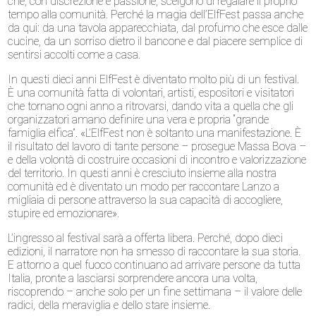
che, con discrezione e passione, scelgono di regalare il proprio
tempo alla comunità. Perché la magia dell’ElfFest passa anche
da qui: da una tavola apparecchiata, dal profumo che esce dalle
cucine, da un sorriso dietro il bancone e dal piacere semplice di
sentirsi accolti come a casa.
In questi dieci anni ElfFest è diventato molto più di un festival.
È una comunità fatta di volontari, artisti, espositori e visitatori
che tornano ogni anno a ritrovarsi, dando vita a quella che gli
organizzatori amano definire una vera e propria “grande
famiglia elfica”. «L’ElfFest non è soltanto una manifestazione. È
il risultato del lavoro di tante persone – prosegue Massa Bova –
e della volontà di costruire occasioni di incontro e valorizzazione
del territorio. In questi anni è cresciuto insieme alla nostra
comunità ed è diventato un modo per raccontare Lanzo a
migliaia di persone attraverso la sua capacità di accogliere,
stupire ed emozionare».
L’ingresso al festival sarà a offerta libera. Perché, dopo dieci
edizioni, il narratore non ha smesso di raccontare la sua storia.
E attorno a quel fuoco continuano ad arrivare persone da tutta
Italia, pronte a lasciarsi sorprendere ancora una volta,
riscoprendo – anche solo per un fine settimana – il valore delle
radici, della meraviglia e dello stare insieme.