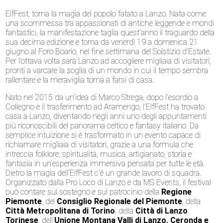
ElfFest, torna la magia del popolo fatato a Lanzo. Nata come
una scommessa tra appassionati di antiche leggende e mondi
fantastici, la manifestazione taglia quest’anno il traguardo della
sua decima edizione e torna da venerdì 19 a domenica 21
giugno al Foro Boario, nel fine settimana del Solstizio d’Estate.
Per l’ottava volta sarà Lanzo ad accogliere migliaia di visitatori,
pronti a varcare la soglia di un mondo in cui il tempo sembra
rallentare e la meraviglia torna a farsi di casa.
Nato nel 2015 da un’idea di Marco Strega, dopo l’esordio a
Collegno e il trasferimento ad Aramengo, l’ElfFest ha trovato
casa a Lanzo, diventando negli anni uno degli appuntamenti
più riconoscibili del panorama celtico e fantasy italiano. Da
semplice intuizione si è trasformato in un evento capace di
richiamare migliaia di visitatori, grazie a una formula che
intreccia folklore, spiritualità, musica, artigianato, storia e
fantasia in un’esperienza immersiva pensata per tutte le età.
Dietro la magia dell’ElfFest c’è un grande lavoro di squadra.
Organizzato dalla Pro Loco di Lanzo e da MS Events, il festival
può contare sul sostegno e sul patrocinio della
Regione
Piemonte
, del
Consiglio Regionale del Piemonte
, della
Città Metropolitana di Torino
, della
Città di Lanzo
Torinese
, dell’
Unione Montana Valli di Lanzo, Ceronda e