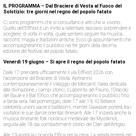
IL PROGRAMMA –
Dal Braciere di Vesta al Fuoco del
Solstizio: tre giorni nel regno del popolo fatato
Ci sono programmi che si consultano e altri che si vivono.
Quello dell’ElfFest è un invito a rallentare, lasciarsi sorprendere e
scegliere, di volta in volta, quale sentiero seguire tra musica,
racconti, magia e tradizioni antiche. Ecco gli appuntamenti che
accompagneranno il pubblico nei tre giorni della decima
edizione del festival del popolo fatato.
Venerdì 19 giugno – Si apre il regno del popolo fatato
Dalle 17 prenderà ufficialmente il via ElfFest 2026 con
l’accensione del Braciere di Vesta. Apriranno
contemporaneamente il Villaggio dei Mercanti, l’area dedicata
alla divinazione, i campi storici, il Labirinto del Fauno, l’Oracolo
del Baule e il Bar Elfico, che accompagneranno il pubblico fino
a tarda sera. Nel pomeriggio, dalle 17 alle 19, IQ Bèllarot
celebrerà unioni sacre e battesimi, mentre Gawasee porterà tra i
visitatori le sue danze orientali itineranti. Alle 17 inizierà anche la
musica itinerante folk nordica e medievale dei Mystiknot,
seguita alle 18 dai combattimenti storici del Clan dell’Artiglio.
Alle 19 aprirà la Locanda Elfica per la cena. La serata entrerà nel