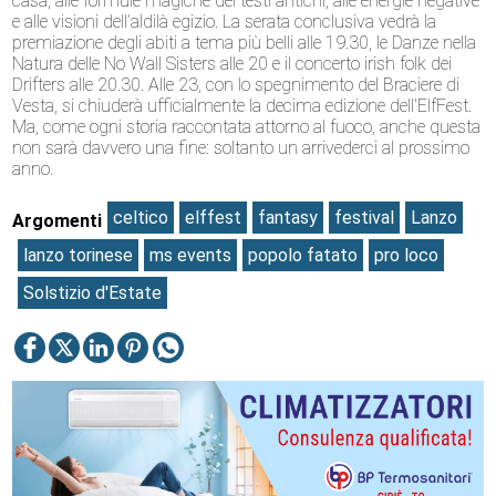
casa, alle formule magiche dei testi antichi, alle energie negative
e alle visioni dell’aldilà egizio. La serata conclusiva vedrà la
premiazione degli abiti a tema più belli alle 19.30, le Danze nella
Natura delle No Wall Sisters alle 20 e il concerto irish folk dei
Drifters alle 20.30. Alle 23, con lo spegnimento del Braciere di
Vesta, si chiuderà ufficialmente la decima edizione dell’ElfFest.
Ma, come ogni storia raccontata attorno al fuoco, anche questa
non sarà davvero una fine: soltanto un arrivederci al prossimo
anno.
celtico
elffest
fantasy
festival
Lanzo
Argomenti
lanzo torinese
ms events
popolo fatato
pro loco
Solstizio d'Estate