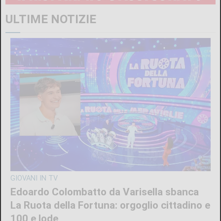
ULTIME NOTIZIE
GIOVANI IN TV
Edoardo Colombatto da Varisella sbanca
La Ruota della Fortuna: orgoglio cittadino e
100 e lode