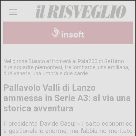
Nel girone Bianco affronterà al Pala200 di Settimo
due squadre piemontesi, tre lombarde, una emiliana,
due venete, una umbra e due sarde
Pallavolo Valli di Lanzo
ammessa in Serie A3: al via una
storica avventura
Il presidente Davide Casu: «Il salto economico
e gestionale è enorme, ma l'abbiamo meritato