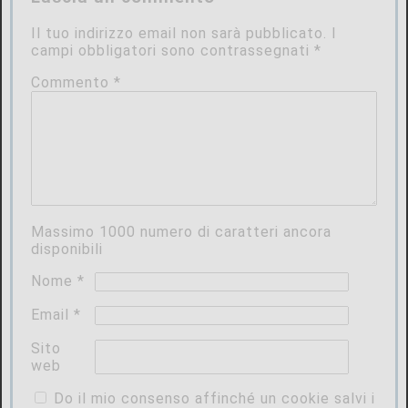
Il tuo indirizzo email non sarà pubblicato.
I
campi obbligatori sono contrassegnati
*
Commento
*
Massimo
1000
numero di caratteri ancora
disponibili
Nome
*
Email
*
Sito
web
Do il mio consenso affinché un cookie salvi i