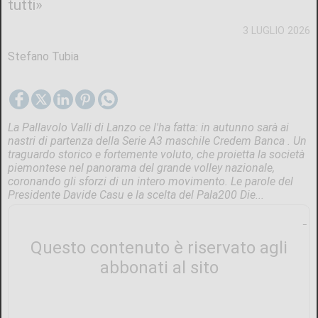
tutti»
3 LUGLIO 2026
Stefano Tubia
La Pallavolo Valli di Lanzo ce l'ha fatta: in autunno sarà ai
nastri di partenza della Serie A3 maschile Credem Banca . Un
traguardo storico e fortemente voluto, che proietta la società
piemontese nel panorama del grande volley nazionale,
coronando gli sforzi di un intero movimento. Le parole del
Presidente Davide Casu e la scelta del Pala200 Die...
Questo contenuto è riservato agli
abbonati al sito