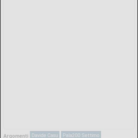
Davide Casu
Pala200 Settimo
Argomenti