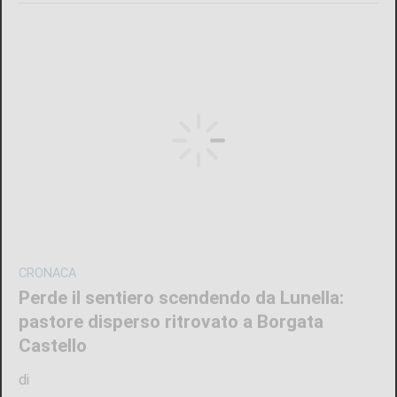
CRONACA
Perde il sentiero scendendo da Lunella:
pastore disperso ritrovato a Borgata
Castello
di