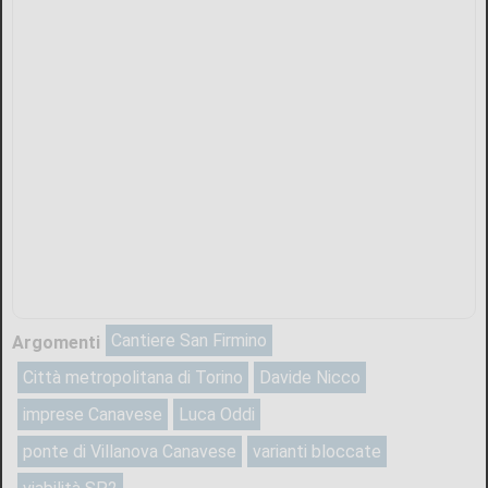
Cantiere San Firmino
Argomenti
Città metropolitana di Torino
Davide Nicco
imprese Canavese
Luca Oddi
ponte di Villanova Canavese
varianti bloccate