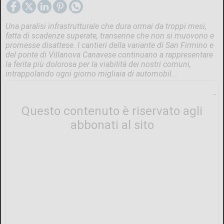
Una paralisi infrastrutturale che dura ormai da troppi mesi,
fatta di scadenze superate, transenne che non si muovono e
promesse disattese. I cantieri della variante di San Firmino e
del ponte di Villanova Canavese continuano a rappresentare
la ferita più dolorosa per la viabilità dei nostri comuni,
intrappolando ogni giorno migliaia di automobil...
Questo contenuto è riservato agli
abbonati al sito