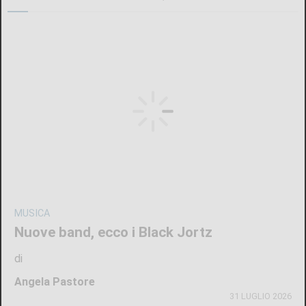
MUSICA
Nuove band, ecco i Black Jortz
di
Angela Pastore
31 LUGLIO 2026