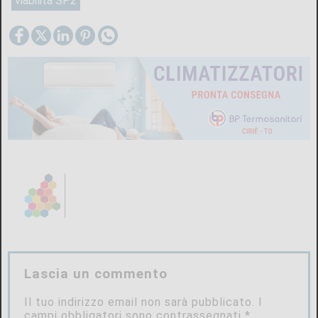
viabilità SP2
Lascia un commento
Il tuo indirizzo email non sarà pubblicato.
I
campi obbligatori sono contrassegnati
*