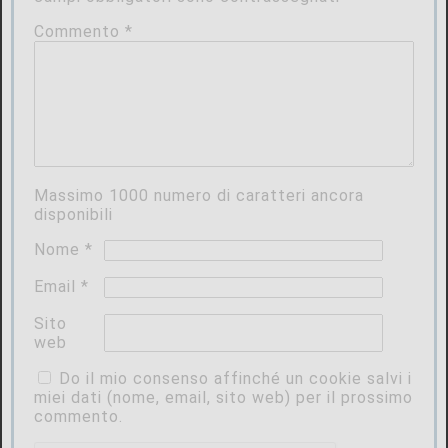
Commento
*
Massimo
1000
numero di caratteri ancora
disponibili
Nome
*
Email
*
Sito
web
Do il mio consenso affinché un cookie salvi i
miei dati (nome, email, sito web) per il prossimo
commento.