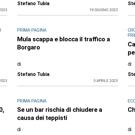
Stefano Tubia
St
2023
19 GIUGNO 2023
O
PRIMA PAGINA
CR
PR
Mula scappa e blocca il traffico a
Ca
Borgaro
pe
di
di
Stefano Tubia
St
2023
5 APRILE 2023
PRIMA PAGINA
EC
0,
Se un bar rischia di chiudere a
Ch
causa dei teppisti
di
di