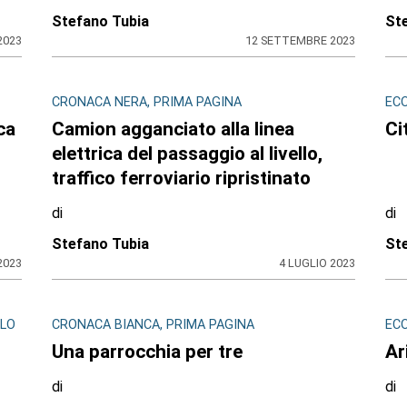
Stefano Tubia
St
2023
12 SETTEMBRE 2023
CRONACA NERA, PRIMA PAGINA
EC
ca
Camion agganciato alla linea
Ci
elettrica del passaggio al livello,
traffico ferroviario ripristinato
di
di
Stefano Tubia
St
2023
4 LUGLIO 2023
OLO
CRONACA BIANCA, PRIMA PAGINA
EC
Una parrocchia per tre
Ar
di
di