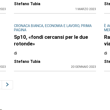
Stefano Tubia
St
2023
1 MARZO 2023
CRONACA BIANCA, ECONOMIA E LAVORO, PRIMA
È 
PAGINA
ME
Sp10, «fondi cercansi per le due
Ra
rotonde»
vi
di
di
Stefano Tubia
St
2023
20 GENNAIO 2023