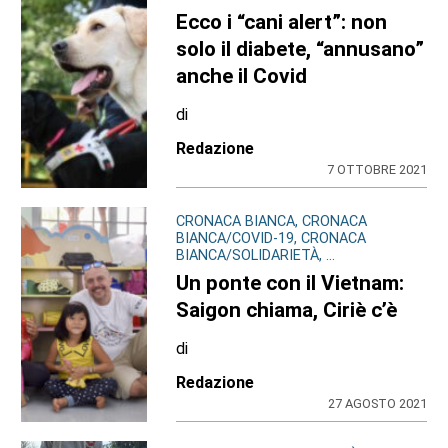
Ecco i “cani alert”: non
solo il diabete, “annusano”
anche il Covid
di
Redazione
7 OTTOBRE 2021
CRONACA BIANCA, CRONACA
BIANCA/COVID-19, CRONACA
BIANCA/SOLIDARIETÀ, ...
Un ponte con il Vietnam:
Saigon chiama, Ciriè c’è
di
Redazione
27 AGOSTO 2021