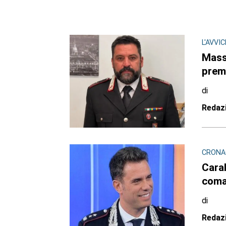
L'AVVI
Mass
premi
di
Redaz
CRONA
Carab
coma
di
Redaz