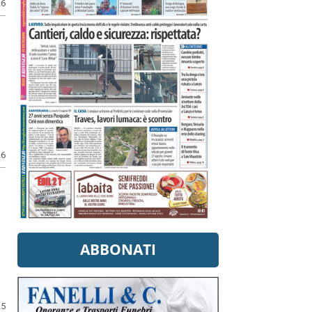
26
26
ABBONATI
25