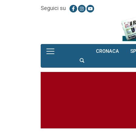
Seguici su
CRONACA
S