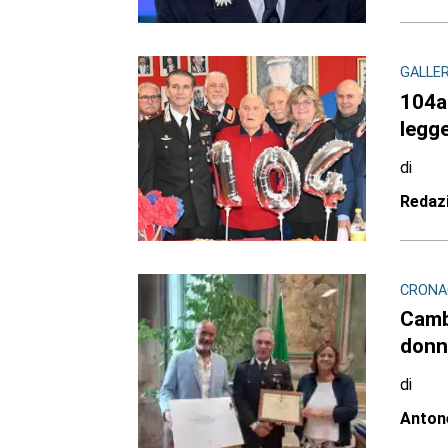
GALLER
104an
legge
di
Redaz
CRONA
Cambi
donn
di
Antone